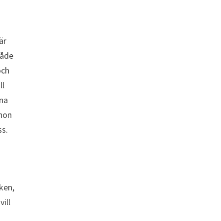
är
både
och
ll
nna
 hon
ss.
cken,
ill