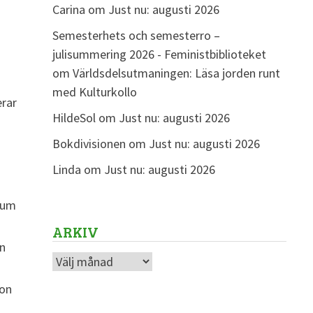
Carina
om
Just nu: augusti 2026
Semesterhets och semesterro –
julisummering 2026 - Feministbiblioteket
om
Världsdelsutmaningen: Läsa jorden runt
med Kulturkollo
erar
HildeSol
om
Just nu: augusti 2026
Bokdivisionen
om
Just nu: augusti 2026
Linda
om
Just nu: augusti 2026
trum
ARKIV
en
Arkiv
gon