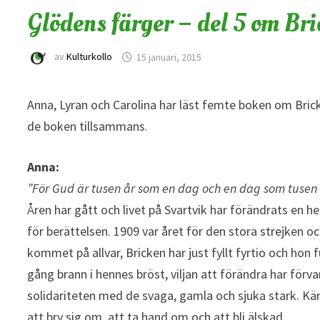
Glödens färger – del 5 om Br
av
Kulturkollo
15 januari, 2015
Anna, Lyran och Carolina har läst femte boken om Bric
de boken tillsammans.
Anna:
”För Gud är tusen år som en dag och en dag som tusen
Åren har gått och livet på Svartvik har förändrats en hel
för berättelsen. 1909 var året för den stora strejken 
kommet på allvar, Bricken har just fyllt fyrtio och hon
gång brann i hennes bröst, viljan att förändra har förva
solidariteten med de svaga, gamla och sjuka stark. Kär
att bry sig om, att ta hand om och att bli älskad.