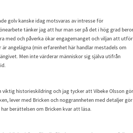
ade golv kanske idag motsvaras av intresse för
lönearbete tänker jag att hur man ser på det i hög grad bero
vara med och påverka ökar engagemanget och viljan att utfö
r är angelägna (min erfarenhet här handlar mestadels om
ngivet. Men inte värderar människor sig själva utifrån
id.
viktig historieskildring och jag tycker att Vibeke Olsson gö
icken, lever med Bricken och noggrannheten med detaljer gör
 har berättelsen om Bricken kvar att läsa.