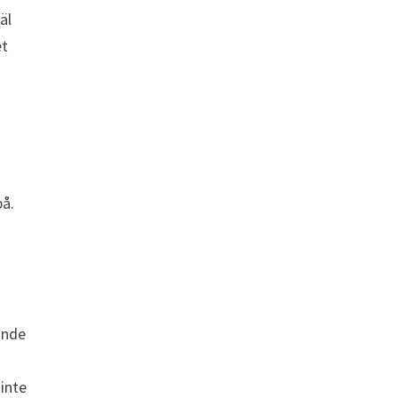
äl
et
på.
ande
 inte