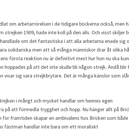
lat om arbetarrörelsen i de tidigare böckerna också, men h
om strejken 1909, hade inte koll på den alls. Och visst skiljer 
 handlade om det fantastiska i att alla arbetarna enade sig 
ara solidariska men att så många människor drar åt olika hå
ickens första reaktion nu är definitivt mest hur hon nu ska ku
 hoppades på att det inte skulle bli någon strejk. Ändå blir
 visar sig vara strejkbrytare. Det är många känslor som slå
l strejken i mångt och mycket handlar om hennes egen
 bra på att förmedla trygghet och hopp. Nu hänger allt på Bri
n för framtiden skapar en ambivalens hos Bricken som både v
das fästman handlar inte bara om ett moraliskt