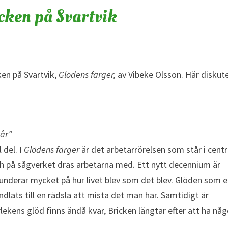
icken på Svartvik
ken på Svartvik,
Glödens färger,
av Vibeke Olsson. Här diskut
 år”
 del. I
Glödens färger
är det arbetarrörelsen som står i cen
och på sågverket dras arbetarna med. Ett nytt decennium är
 funderar mycket på hur livet blev som det blev. Glöden som 
ndlats till en rädsla att mista det man har. Samtidigt är
lekens glöd finns ändå kvar, Bricken längtar efter att ha nå