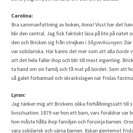
Carolina:
Bra sammanfattning av boken, Anna! Visst har det hand
blir den central. Jag fick faktiskt läsa på lite på nätet 
den och Bricken sig från strejken i
Sågverksungen.
Där
var solidariska. Här känns det mer som att alla
borde
v
att det hela faller ihop och blir till mest ingenting. Br
ta hand om sin familj och få mat på bordet. Som att hon
så galet förbannad och skräckslagen när Fridas fästman
Lyran:
Jag tänker mig att Brickens olika förhållningssätt til
livssituation. 1879 var hon ett barn, vars föräldrar var
hon måste hålla ihop familjen och försörja barnen. Oro
vara solidarisk och värna barnen. Ilskan gentemot Fri