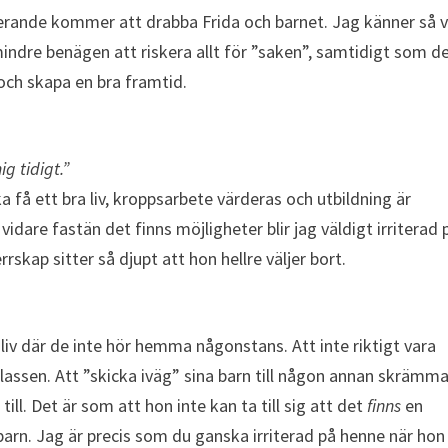
erande kommer att drabba Frida och barnet. Jag känner så v
 mindre benägen att riskera allt för ”saken”, samtidigt som d
 och skapa en bra framtid.
ig tidigt.”
a få ett bra liv, kroppsarbete värderas och utbildning är
idare fastän det finns möjligheter blir jag väldigt irriterad 
rrskap sitter så djupt att hon hellre väljer bort.
 liv där de inte hör hemma någonstans. Att inte riktigt vara
lassen. Att ”skicka iväg” sina barn till någon annan skrämm
till. Det är som att hon inte kan ta till sig att det
finns
en
 barn. Jag är precis som du ganska irriterad på henne när hon