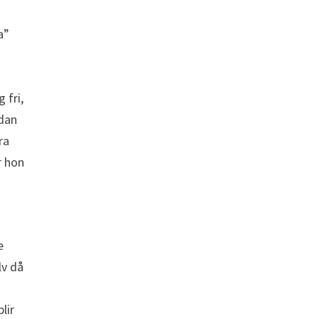
r
a”
 fri,
ådan
ra
r hon
e
lv då
lir