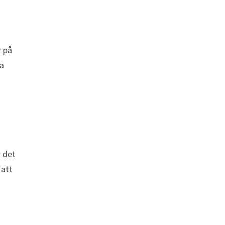
r på
ra
r det
 att