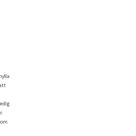
hylla
att
ledig
r.
 som