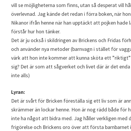
vill se möjligheterna som finns, utan så desperat vill h
överlevnad. Jag kände det redan i förra boken, när hon
Nikanor ifrån henne när han upptäckt att pojken hade l
förstår hur hon tänker.
Det är ju också i skildringen av Brickens och Fridas förh
och använder nya metoder (barnvagn i stället för vagg
värk att hon inte kommer att kunna sköta ett ”riktigt”
sig? Det är som att sågverket och livet där är det enda 
inte alls)
Lyran:
Det är svårt för Bricken föreställa sig ett liv som är 
skrämmer än lockar henne. Hon är nog rädd både för hu
inte ha något att bidra med. Jag håller verkligen med d
frigörelse och Brickens oro över att första barnbarnet