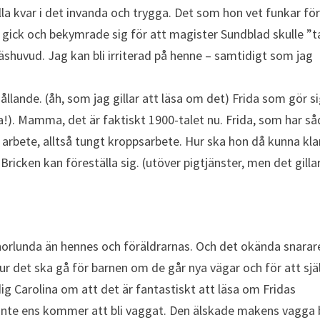
ålla kvar i det invanda och trygga. Det som hon vet funkar fö
 gick och bekymrade sig för att magister Sundblad skulle ”t
äshuvud. Jag kan bli irriterad på henne – samtidigt som jag
ållande. (åh, som jag gillar att läsa om det) Frida som gör sig
a!). Mamma, det är faktiskt 1900-talet nu. Frida, som har s
 arbete, alltså tungt kroppsarbete. Hur ska hon då kunna kla
Bricken kan föreställa sig. (utöver pigtjänster, men det gilla
annorlunda än hennes och föräldrarnas. Och det okända snarar
r det ska gå för barnen om de går nya vägar och för att sjä
ig Carolina om att det är fantastiskt att läsa om Fridas
 inte ens kommer att bli vaggat. Den älskade makens vagga b