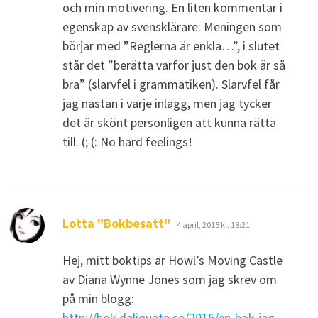
och min motivering. En liten kommentar i
egenskap av svensklärare: Meningen som
börjar med ”Reglerna är enkla…”, i slutet
står det ”berätta varför just den bok är så
bra” (slarvfel i grammatiken). Slarvfel får
jag nästan i varje inlägg, men jag tycker
det är skönt personligen att kunna rätta
till. (; (: No hard feelings!
skriver:
Lotta "Bokbesatt"
4 april, 2015 kl. 18:21
Hej, mitt boktips är Howl’s Moving Castle
av Diana Wynne Jones som jag skrev om
på min blogg:
http://bok.deliquate.se/2015/en-bok-jag-