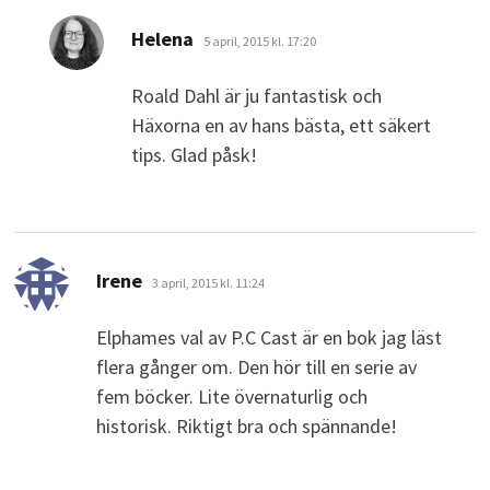
skriver:
Helena
5 april, 2015 kl. 17:20
Roald Dahl är ju fantastisk och
Häxorna en av hans bästa, ett säkert
tips. Glad påsk!
skriver:
Irene
3 april, 2015 kl. 11:24
Elphames val av P.C Cast är en bok jag läst
flera gånger om. Den hör till en serie av
fem böcker. Lite övernaturlig och
historisk. Riktigt bra och spännande!