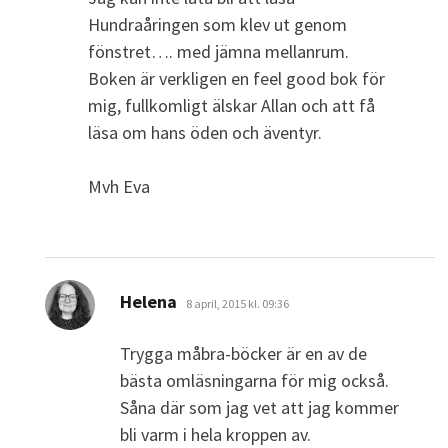
Hundraåringen som klev ut genom
fönstret…. med jämna mellanrum.
Boken är verkligen en feel good bok för
mig, fullkomligt älskar Allan och att få
läsa om hans öden och äventyr.
Mvh Eva
skriver:
Helena
8 april, 2015 kl. 09:36
Trygga måbra-böcker är en av de
bästa omläsningarna för mig också.
Såna där som jag vet att jag kommer
bli varm i hela kroppen av.