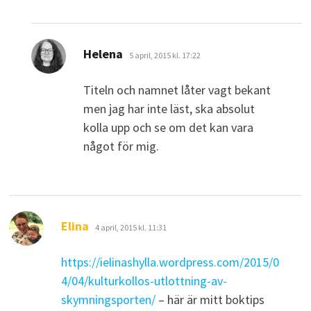
skriver:
Helena
5 april, 2015 kl. 17:22
Titeln och namnet låter vagt bekant
men jag har inte läst, ska absolut
kolla upp och se om det kan vara
något för mig.
skriver:
Elina
4 april, 2015 kl. 11:31
https://ielinashylla.wordpress.com/2015/0
4/04/kulturkollos-utlottning-av-
skymningsporten/
– här är mitt boktips