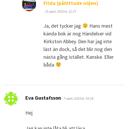
skriver:
Frida (påhittade nöjen)
15 april, 2015 kl. 12:27
Ja, det tycker jag
Hans mest
kända bok är nog Händelser vid
Kirkston Abbey. Den har jag inte
läst än dock, så det blir nog den
nästa gång istället. Kanske. Eller
båda
skriver:
Eva Gustafsson
7 april, 2015 kl. 20:18
Hej
Jag kan inte låta bli att läsa