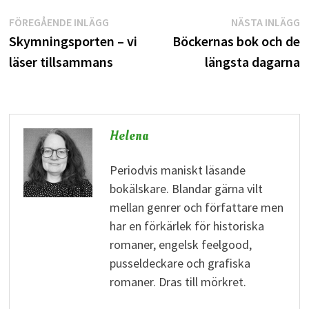
Inläggsnavigering
Föregående
N
FÖREGÅENDE INLÄGG
NÄSTA INLÄGG
inlägg:
i
Skymningsporten – vi
Böckernas bok och de
läser tillsammans
längsta dagarna
Helena
Periodvis maniskt läsande
bokälskare. Blandar gärna vilt
mellan genrer och författare men
har en förkärlek för historiska
romaner, engelsk feelgood,
pusseldeckare och grafiska
romaner. Dras till mörkret.