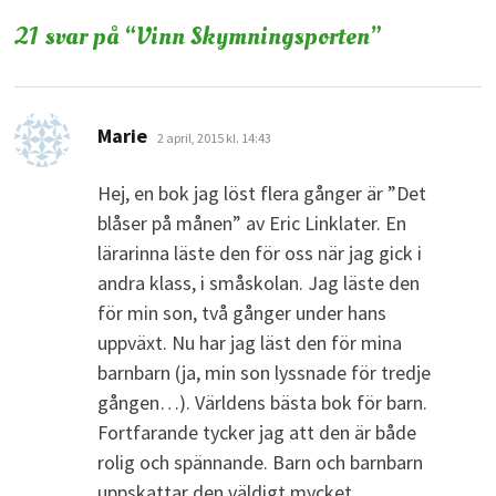
21 svar på “
Vinn Skymningsporten
”
skriver:
Marie
2 april, 2015 kl. 14:43
Hej, en bok jag löst flera gånger är ”Det
blåser på månen” av Eric Linklater. En
lärarinna läste den för oss när jag gick i
andra klass, i småskolan. Jag läste den
för min son, två gånger under hans
uppväxt. Nu har jag läst den för mina
barnbarn (ja, min son lyssnade för tredje
gången…). Världens bästa bok för barn.
Fortfarande tycker jag att den är både
rolig och spännande. Barn och barnbarn
uppskattar den väldigt mycket.