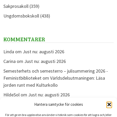
Sakprosakoll
(359)
Ungdomsbokskoll
(438)
KOMMENTARER
Linda
om
Just nu: augusti 2026
Carina
om
Just nu: augusti 2026
Semesterhets och semesterro – julisummering 2026 -
Feministbiblioteket
om
Världsdelsutmaningen: Läsa
jorden runt med Kulturkollo
HildeSol
om
Just nu: augusti 2026
Bokdivisionen
om
Just nu: augusti 2026
Hantera samtycke för cookies
För att ge en bra upplevelse använder vi teknik som cookies för att lagra och/eller