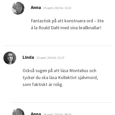
skriver:
Anna
25 april, 2015 kl. 15:22
Fantastisk på att konstruera ord – lite
á la Roald Dahl med sina brallknallar!
skriver:
Linda
25 april, 2015 kl. 21:27
Också sugen på att läsa Montelius och
tycker du ska läsa Kollektivt självmord,
som faktiskt är rolig.
skriver:
Anna
26 april, 2015 kl. 08:35