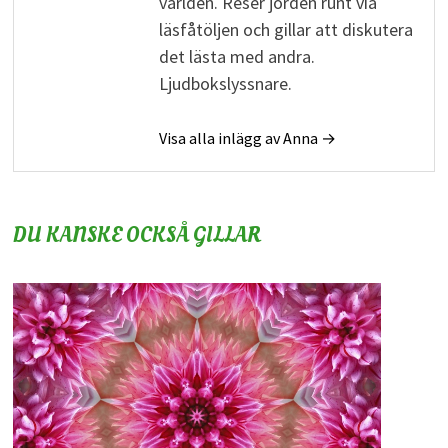
världen. Reser jorden runt via
läsfåtöljen och gillar att diskutera
det lästa med andra.
Ljudbokslyssnare.
Visa alla inlägg av Anna →
DU KANSKE OCKSÅ GILLAR