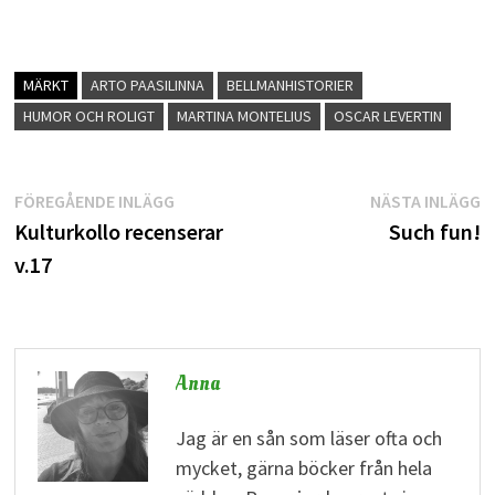
MÄRKT
ARTO PAASILINNA
BELLMANHISTORIER
HUMOR OCH ROLIGT
MARTINA MONTELIUS
OSCAR LEVERTIN
Inläggsnavigering
Föregående
N
FÖREGÅENDE INLÄGG
NÄSTA INLÄGG
inlägg:
i
Kulturkollo recenserar
Such fun!
v.17
Anna
Jag är en sån som läser ofta och
mycket, gärna böcker från hela