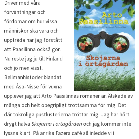
Driver med våra
förväntningar och
fördomar om hur vissa
människor ska vara och
uppträda har jag förstått
att Paasilinna också gör.
Nu reste jag ju till Finland
och jo men visst.
Bellmanhistorier blandat
med Åsa-Nisse för vuxna
upplever jag att Arto Paasilinnas romaner är. Älskade av
många och helt obegripligt tröttsamma för mig. Det
där tokroliga pustlusterierna tröttar mig. Jag har hört
drygt halva
Skojarna i örtagården
och jag kommer inte
lyssna klart. På anrika Fazers café så inledde vi i