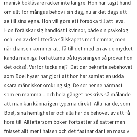
manisk bokläsare räcker inte längre. Hon har tagit hand
om allt för mångas behov i sin dag, nu är det dags att
se till sina egna. Hon vill göra ett försöka till att leva.
Hon förälskar sig handlöst i kvinnor, både sin psykolog
och i en av det litterära sällskapets medlemmar, men
när chansen kommer att få till det med en av de mycket
kända manliga författarna på kryssningen så prövar hon
det också. Varför tacka nej? Det där bekräftelsebehovet
som Boel hyser har gjort att hon har samlat en udda
skara människor omkring sig. De ser henne närmast
som en mamma – och hela gänget beskrivs så målande
att man kan känna igen typerna direkt. Alla har de, som
Boel, sina hemligheter och alla har de behovet av att få
höra till. Allteftersom boken fortsätter så sätter man
fnisset allt mer i halsen och det fastnar där i en massiv