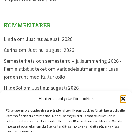
KOMMENTARER
Linda
om
Just nu: augusti 2026
Carina
om
Just nu: augusti 2026
Semesterhets och semesterro – julisummering 2026 -
Feministbiblioteket
om
Världsdelsutmaningen: Läsa
jorden runt med Kulturkollo
HildeSol
om
Just nu: augusti 2026
Bokdivisionen
om
Just nu: augusti 2026
Hantera samtycke för cookies
För att ge en bra upplevelse använder vi teknik som cookies för att lagra och/eller
komma åt enhetsinformation. När du samtycker till dessa tekniker kan vi
behandla data som surfbeteende eller unika ID:n på denna webbplats. Om du
ARKIV
inte samtycker eller om du återkallar ditt samtycke kan detta påverka vissa
funktioner negativt.