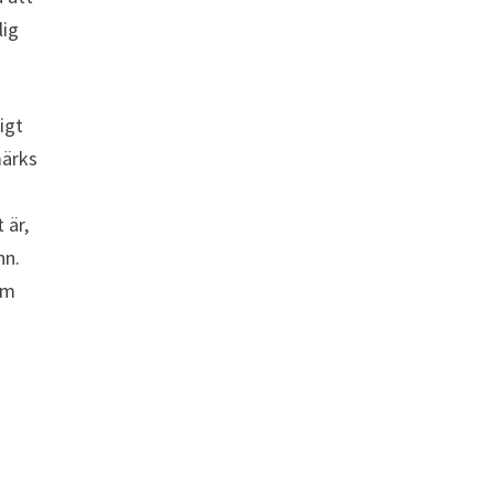
lig
igt
märks
 är,
nn.
om