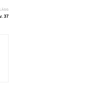
Nästa
NLÄGG
inlägg:
v. 37