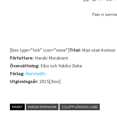
[box type=”tick” icon=”none”]
Titel:
Män utan kvinnor
Författare:
Haruki Murakami
Översättning:
Eiko och Yukiko Duke
Förlag:
Norstedts
Utgivningsår:
2015[/box]
MÄRKT
HARUKI MURAKAMI
SOLUPPGÅNGENS LAND