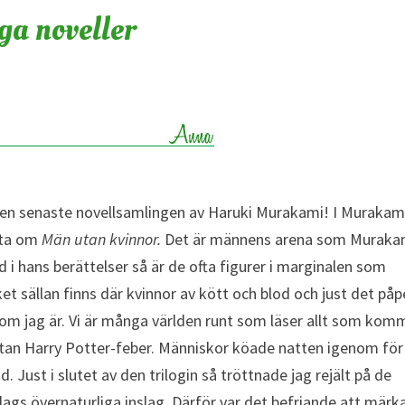
ga noveller
 den senaste novellsamlingen av Haruki Murakami! I Murakam
tta om
Män utan kvinnor.
Det är männens arena som Muraka
d i hans berättelser så är de ofta figurer i marginalen som
t sällan finns där kvinnor av kött och blod och just det på
som jag är. Vi är många världen runt som läser allt som kom
ästan Harry Potter-feber. Människor köade natten igenom för
d. Just i slutet av den trilogin så tröttnade jag rejält på de
gs övernaturliga inslag. Därför var det befriande att märka