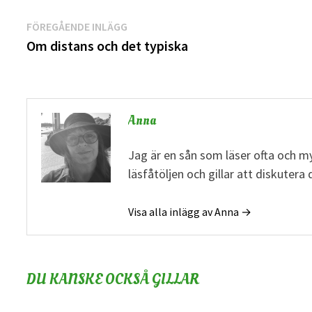
Inläggsnavigering
Föregående
FÖREGÅENDE INLÄGG
inlägg:
Om distans och det typiska
Anna
Jag är en sån som läser ofta och my
läsfåtöljen och gillar att diskuter
Visa alla inlägg av Anna →
DU KANSKE OCKSÅ GILLAR