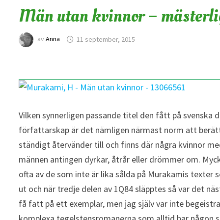
Män utan kvinnor – mästerli
av
Anna
11 september, 2015
Vilken synnerligen passande titel den fått på svenska
författarskap är det nämligen närmast norm att berä
ständigt återvänder till och finns där några kvinnor me
männen antingen dyrkar, åtrår eller drömmer om. Mycke
ofta av de som inte är lika sålda på Murakamis texter 
ut och när tredje delen av 1Q84 släpptes så var det n
få fatt på ett exemplar, men jag själv var inte begeistra
komplexa tegelstensromanerna som alltid har någon sla