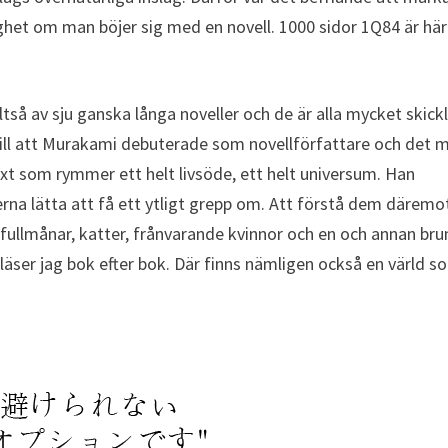
ghet om man böjer sig med en novell. 1000 sidor 1Q84 är här
ltså av sju ganska långa noveller och de är alla mycket skickl
 till att Murakami debuterade som novellförfattare och det 
ext som rymmer ett helt livsöde, ett helt universum. Han
rna lätta att få ett ytligt grepp om. Att förstå dem däremot
 fullmånar, katter, frånvarande kvinnor och en och annan bru
läser jag bok efter bok. Där finns nämligen också en värld s