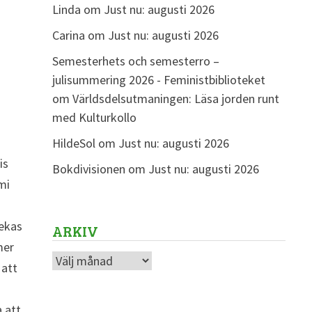
Linda
om
Just nu: augusti 2026
Carina
om
Just nu: augusti 2026
Semesterhets och semesterro –
julisummering 2026 - Feministbiblioteket
om
Världsdelsutmaningen: Läsa jorden runt
med Kulturkollo
HildeSol
om
Just nu: augusti 2026
is
Bokdivisionen
om
Just nu: augusti 2026
mi
pekas
ARKIV
mer
Arkiv
 att
 att