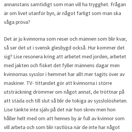
annanstans samtidigt som man vill ha trygghet. Frågan
är om livet utanför byn, är något farligt som man ska
våga pröva?
Det är ju kvinnorna som reser och männen som blir kvar,
så ser det ut i svensk glesbygd också. Hur kommer det
sig? Lise resonera kring att arbetet med jorden, arbetet
med jakten och fisket det fyller männens dagar men
kvinnornas sysslor i hemmet har allt mer tagits över av
maskiner. TV- tittandet gör att kvinnorna i större
utsträckning drömmer om något annat, de tröttnar på
att städa och till slut så blir de tokiga av sysslolösheten.
Lise tänkte inte själv på det när hon skrev men hon
håller helt med om att hennes by är full av kvinnor som
vill arbeta och som blir rastlösa när de inte har något