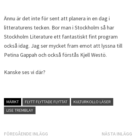
Ännu är det inte för sent att planera in en dag i
litteraturens tecken. Bor man i Stockholm så har
Stockholm Literature ett fantastiskt fint program
också idag. Jag ser mycket fram emot att lyssna till
Petina Gappah och också förstås Kjell Westö.
Kanske ses vi där?
MÄRKT
FLYTT FLYTTADE FLYTTAT
KULTURKOLLO LÄSER
LISE TREMBLAY
Inläggsnavigering
Föregående
N
FÖREGÅENDE INLÄGG
NÄSTA INLÄGG