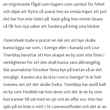
en migrerande fågel som hägern som symbol för frihet
och viljan att flytta så svarar hon en smula häpet att just
det har hon inte tänkt på. Varje gång hon möter läsare
så får hon nya saker att fundera på kring sina böcker.
I bokcirkeln hade vi pratat en del om att byn skulle
kunna ligga var som, i Sverige eller i Kanada och Lise
Tremblay berättar att hon skapat en by som inte finns i
verkligheten för att den skall kunna vara allmängiltig.
När journalister försöker finna byn på kartan så är det
omöjligt. Kanske ska de leta i norra Sverige? Vi är helt
överens om att det skulle funka. Tremblay har ändå haft
en by som förebild när hon skrev och det är en by som
hon känner till väl med en sjö och en affär osv. Hon bor
själv på en liten ö mitt i St Lawrencefloden och det är en