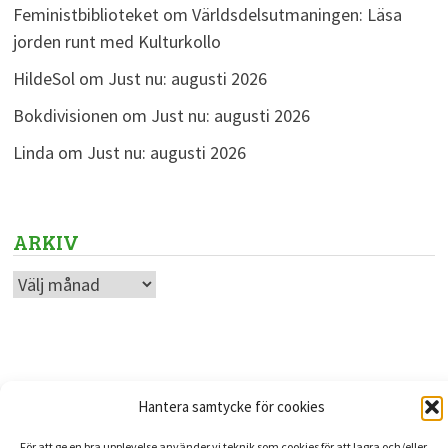
Feministbiblioteket
om
Världsdelsutmaningen: Läsa
jorden runt med Kulturkollo
HildeSol
om
Just nu: augusti 2026
Bokdivisionen
om
Just nu: augusti 2026
Linda
om
Just nu: augusti 2026
ARKIV
Arkiv
Hantera samtycke för cookies
Upphovsrätt © 2026
Kulturkollo
. Drivs med
WordPress
och
För att ge en bra upplevelse använder vi teknik som cookies för att lagra och/eller