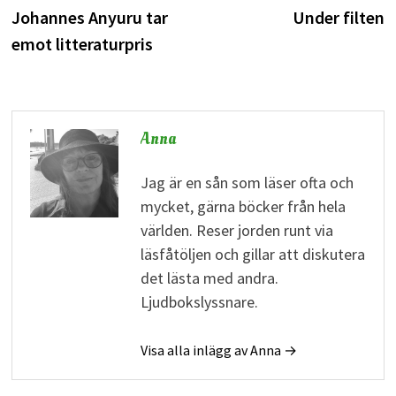
inlägg:
i
Johannes Anyuru tar
Under filten
emot litteraturpris
Anna
Jag är en sån som läser ofta och
mycket, gärna böcker från hela
världen. Reser jorden runt via
läsfåtöljen och gillar att diskutera
det lästa med andra.
Ljudbokslyssnare.
Visa alla inlägg av Anna →