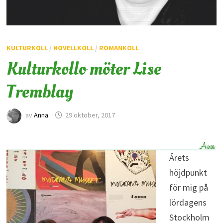
KULTURKOLL
/
NOVELLKOLL
/
ROMANKOLL
Kulturkollo möter Lise
Tremblay
av
Anna
29 oktober, 2017
Årets
höjdpunkt
för mig på
lördagens
Stockholm