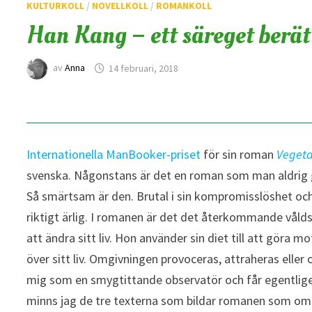
KULTURKOLL
/
NOVELLKOLL
/
ROMANKOLL
Han Kang – ett säreget berä
av
Anna
14 februari, 2018
Internationella ManBooker-priset
för sin roman
Vegeta
svenska. Någonstans är det en roman som man aldrig g
Så smärtsam är den. Brutal i sin kompromisslöshet och 
riktigt ärlig. I romanen är det det återkommande v
att ändra sitt liv. Hon använder sin diet till att göra m
över sitt liv. Omgivningen provoceras, attraheras eller
mig som en smygtittande observatör och får egentligen
minns jag de tre texterna som bildar romanen som om 