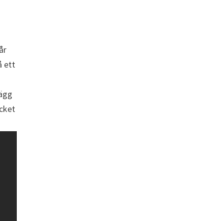
år
å ett
lägg
cket