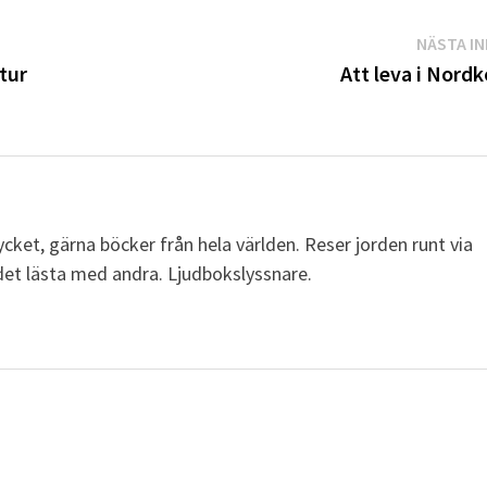
NÄSTA I
tur
Att leva i Nord
cket, gärna böcker från hela världen. Reser jorden runt via
a det lästa med andra. Ljudbokslyssnare.