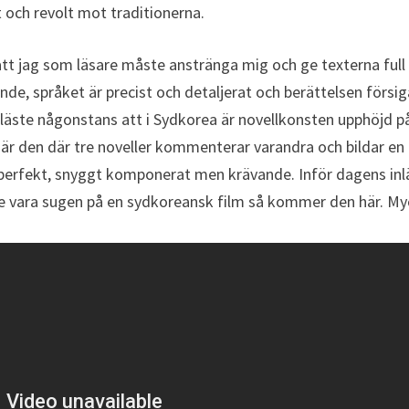
 och revolt mot traditionerna.
tt jag som läsare måste anstränga mig och ge texterna full
e, språket är precist och detaljerat och berättelsen försig
läste någonstans att i Sydkorea är novellkonsten upphöjd p
 är den där tre noveller kommenterar varandra och bildar en
 perfekt, snyggt komponerat men krävande. Inför dagens in
e vara sugen på en sydkoreansk film så kommer den här. My