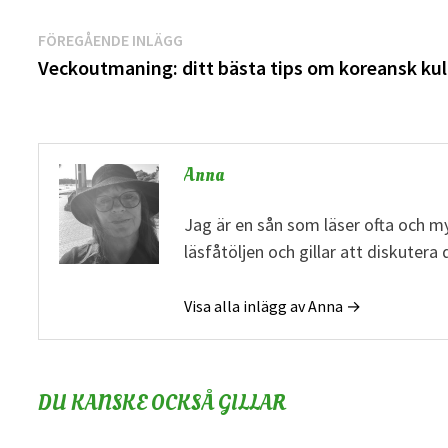
Inläggsnavigering
Föregående
FÖREGÅENDE INLÄGG
inlägg:
Veckoutmaning: ditt bästa tips om koreansk kul
Anna
Jag är en sån som läser ofta och my
läsfåtöljen och gillar att diskuter
Visa alla inlägg av Anna →
DU KANSKE OCKSÅ GILLAR