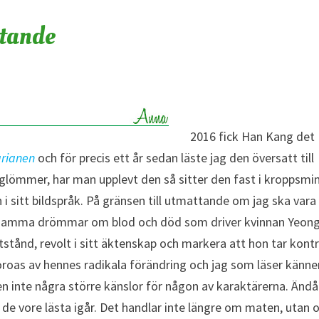
ttande
2016 fick Han Kang det
rianen
och för precis ett år sedan läste jag den översatt till
lömmer, har man upplevt den så sitter den fast i kroppsmi
i sitt bildspråk. På gränsen till utmattande om jag ska vara
åldsamma drömmar om blod och död som driver kvinnan Yeon
otstånd, revolt i sitt äktenskap och markera att hon tar kontr
 oroas av hennes radikala förändring och jag som läser känne
 inte några större känslor för någon av karaktärerna. Ändå
de vore lästa igår. Det handlar inte längre om maten, utan