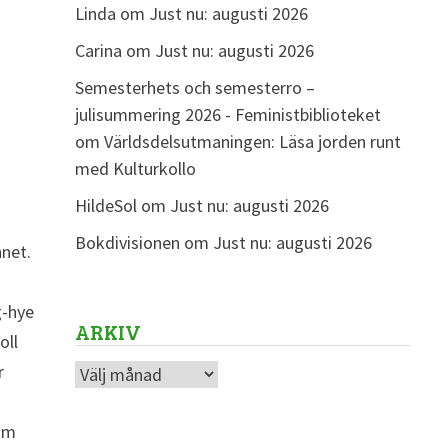
Linda
om
Just nu: augusti 2026
Carina
om
Just nu: augusti 2026
Semesterhets och semesterro –
julisummering 2026 - Feministbiblioteket
om
Världsdelsutmaningen: Läsa jorden runt
med Kulturkollo
HildeSol
om
Just nu: augusti 2026
Bokdivisionen
om
Just nu: augusti 2026
nnet.
g-hye
ARKIV
oll
r
Arkiv
 om