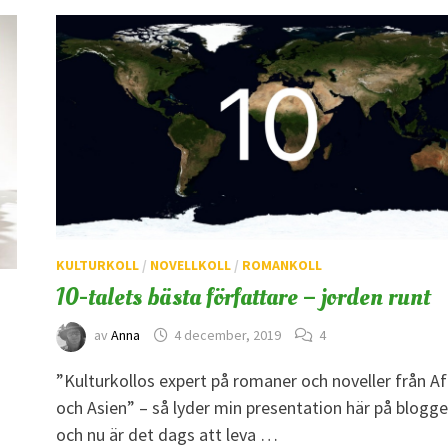
KULTURKOLL
/
NOVELLKOLL
/
ROMANKOLL
10-talets bästa författare – jorden runt
av
Anna
4 december, 2019
4
”Kulturkollos expert på romaner och noveller från Af
och Asien” – så lyder min presentation här på blogg
och nu är det dags att leva …