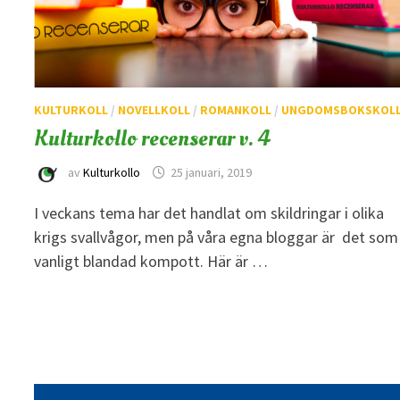
KULTURKOLL
/
NOVELLKOLL
/
ROMANKOLL
/
UNGDOMSBOKSKOL
Kulturkollo recenserar v. 4
av
Kulturkollo
25 januari, 2019
I veckans tema har det handlat om skildringar i olika
krigs svallvågor, men på våra egna bloggar är det som
vanligt blandad kompott. Här är …