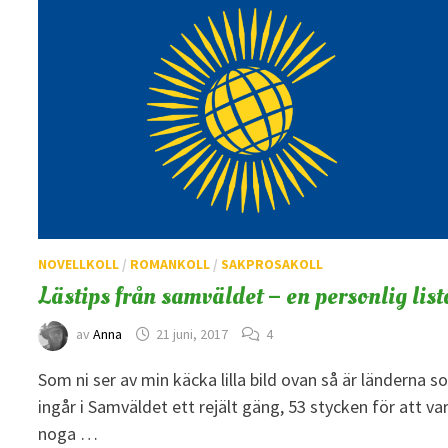
NOVELLKOLL
/
ROMANKOLL
/
SAKPROSAKOLL
Lästips från samväldet – en personlig list
av
Anna
21 juni, 2017
4
Som ni ser av min käcka lilla bild ovan så är länderna 
ingår i Samväldet ett rejält gäng, 53 stycken för att va
noga …