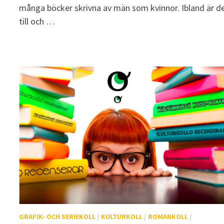
många böcker skrivna av män som kvinnor. Ibland är d
till och …
GRAFIK- OCH SERIEKOLL
/
KULTURKOLL
/
ROMANKOLL
/