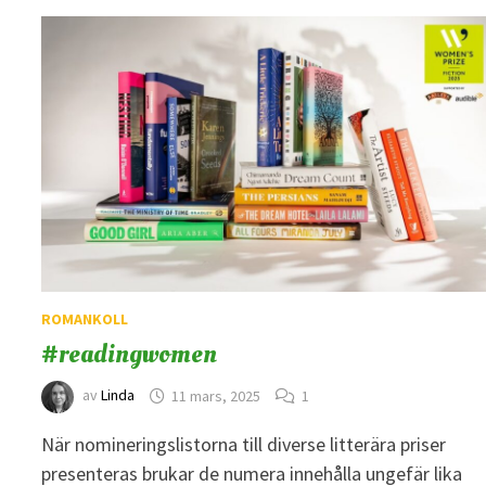
ROMANKOLL
#readingwomen
av
Linda
11 mars, 2025
1
När nomineringslistorna till diverse litterära priser
presenteras brukar de numera innehålla ungefär lika