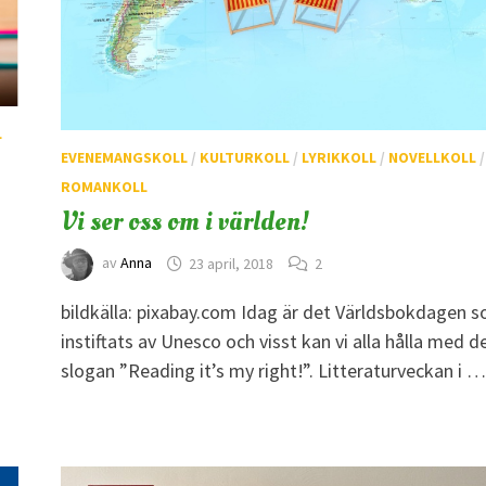
L
EVENEMANGSKOLL
/
KULTURKOLL
/
LYRIKKOLL
/
NOVELLKOLL
/
ROMANKOLL
Vi ser oss om i världen!
av
Anna
23 april, 2018
2
bildkälla: pixabay.com Idag är det Världsbokdagen 
instiftats av Unesco och visst kan vi alla hålla med d
slogan ”Reading it’s my right!”. Litteraturveckan i …