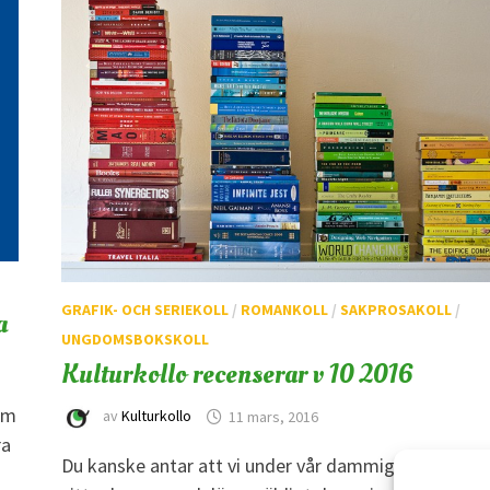
GRAFIK- OCH SERIEKOLL
/
ROMANKOLL
/
SAKPROSAKOLL
/
a
UNGDOMSBOKSKOLL
Kulturkollo recenserar v 10 2016
som
av
Kulturkollo
11 mars, 2016
ra
Du kanske antar att vi under vår dammigaste vecka