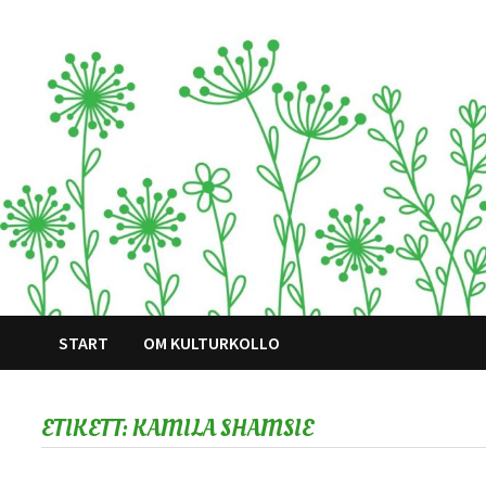
Hoppa
till
innehåll
START
OM KULTURKOLLO
ETIKETT:
KAMILA SHAMSIE