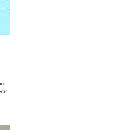
som
eras