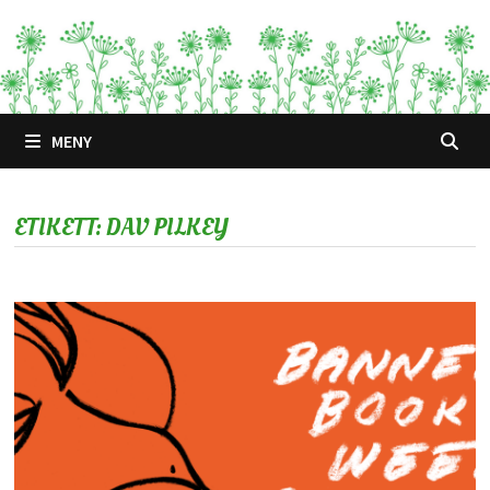
Hoppa
till
innehåll
MENY
ETIKETT:
DAV PILKEY