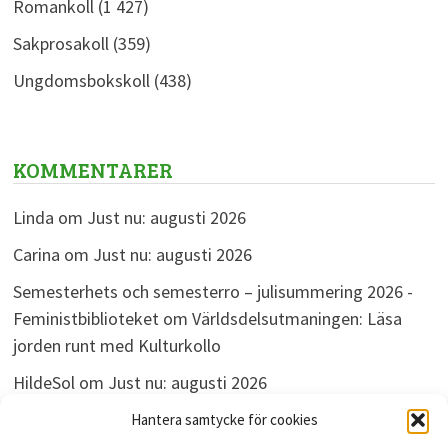
Romankoll
(1 427)
Sakprosakoll
(359)
Ungdomsbokskoll
(438)
KOMMENTARER
Linda
om
Just nu: augusti 2026
Carina
om
Just nu: augusti 2026
Semesterhets och semesterro – julisummering 2026 -
Feministbiblioteket
om
Världsdelsutmaningen: Läsa
jorden runt med Kulturkollo
HildeSol
om
Just nu: augusti 2026
Bokdivisionen
om
Just nu: augusti 2026
Hantera samtycke för cookies