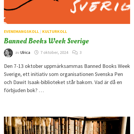
EVENEMANGSKOLL
/
KULTURKOLL
Banned Books Week Sverige
av
Ulrica
7 oktober, 2024
3
Den 7-13 oktober uppmärksammas Banned Books Week
Sverige, ett initiativ som organisationen Svenska Pen
och Dawit Isaak-biblioteket står bakom. Vad är då en
förbjuden bok? …