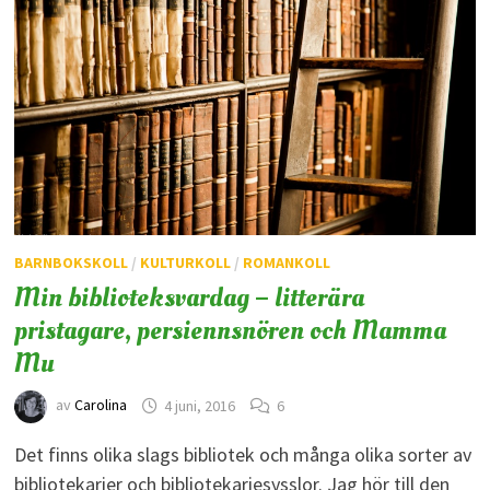
BARNBOKSKOLL
/
KULTURKOLL
/
ROMANKOLL
Min biblioteksvardag – litterära
pristagare, persiennsnören och Mamma
Mu
av
Carolina
4 juni, 2016
6
Det finns olika slags bibliotek och många olika sorter av
bibliotekarier och bibliotekariesysslor. Jag hör till den