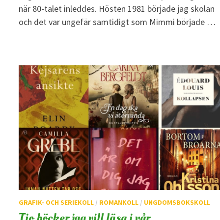
när 80-talet inleddes. Hösten 1981 började jag skolan
och det var ungefär samtidigt som Mimmi började …
GRAFIK- OCH SERIEKOLL
/
ROMANKOLL
/
UNGDOMSBOKSKOLL
Tio böcker jag vill läsa i vår