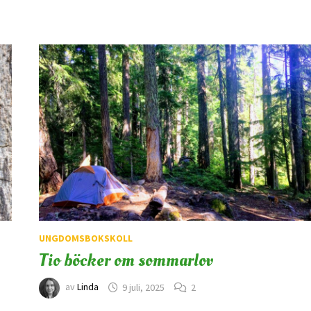
UNGDOMSBOKSKOLL
Tio böcker om sommarlov
av
Linda
9 juli, 2025
2