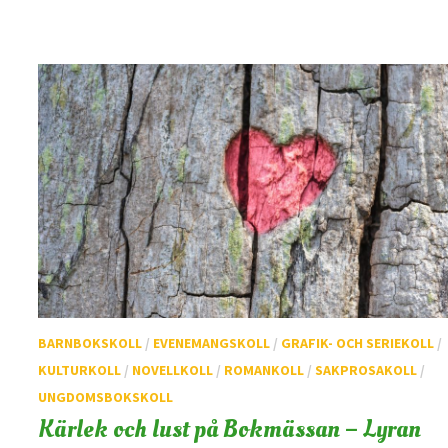
BARNBOKSKOLL
/
EVENEMANGSKOLL
/
GRAFIK- OCH SERIEKOLL
/
KULTURKOLL
/
NOVELLKOLL
/
ROMANKOLL
/
SAKPROSAKOLL
/
UNGDOMSBOKSKOLL
Kärlek och lust på Bokmässan – Lyran