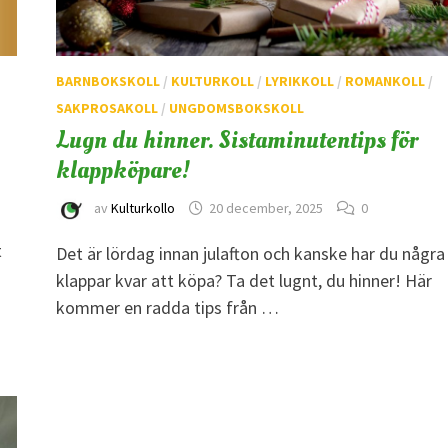
BARNBOKSKOLL
/
KULTURKOLL
/
LYRIKKOLL
/
ROMANKOLL
/
SAKPROSAKOLL
/
UNGDOMSBOKSKOLL
Lugn du hinner. Sistaminutentips för
klappköpare!
av
Kulturkollo
20 december, 2025
0
t
Det är lördag innan julafton och kanske har du några
klappar kvar att köpa? Ta det lugnt, du hinner! Här
kommer en radda tips från …