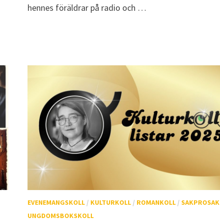
hennes föräldrar på radio och …
EVENEMANGSKOLL
/
KULTURKOLL
/
ROMANKOLL
/
SAKPROSAK
UNGDOMSBOKSKOLL