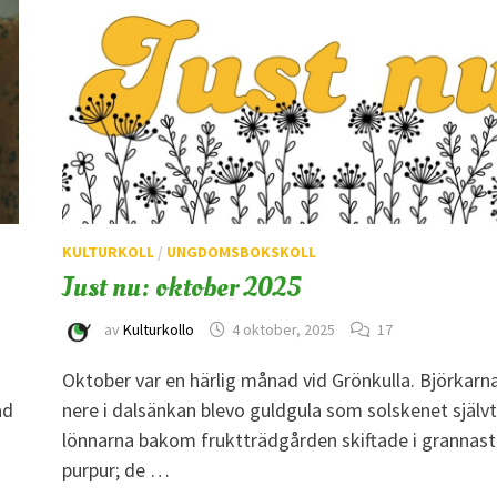
KULTURKOLL
/
UNGDOMSBOKSKOLL
Just nu: oktober 2025
av
Kulturkollo
4 oktober, 2025
17
Oktober var en härlig månad vid Grönkulla. Björkarn
ad
nere i dalsänkan blevo guldgula som solskenet självt
lönnarna bakom fruktträdgården skiftade i grannast
purpur; de …