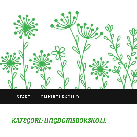
Hoppa
till
innehåll
START
OM KULTURKOLLO
KATEGORI:
UNGDOMSBOKSKOLL