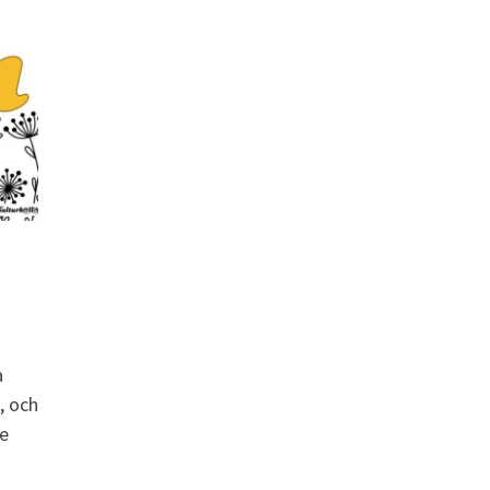
a
, och
e