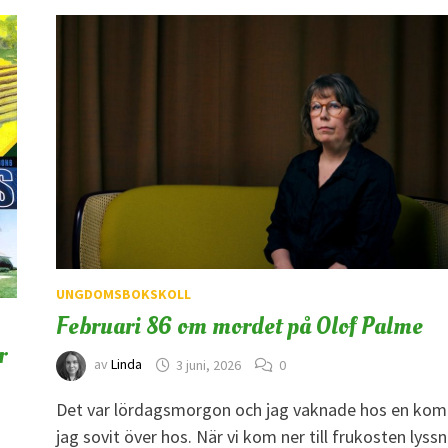
UNGDOMSBOKSKOLL
Februari 86 om mordet på Olof Palme
r
av
Linda
3 juni, 2026
0
Det var lördagsmorgon och jag vaknade hos en kom
jag sovit över hos. När vi kom ner till frukosten lyss
l