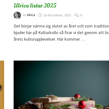
Ulrica listar 2025
av
Ulrica
28 december, 2025
0
Det börjar närma sig slutet av året och som traditio
bjuder här på Kulturkollo så firar vi det genom att li
årets kulturupplevelser. Här kommer …