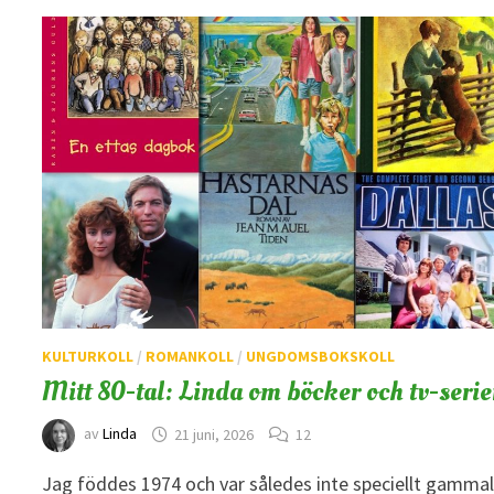
KULTURKOLL
/
ROMANKOLL
/
UNGDOMSBOKSKOLL
Mitt 80-tal: Linda om böcker och tv-serie
av
Linda
21 juni, 2026
12
Jag föddes 1974 och var således inte speciellt gamma