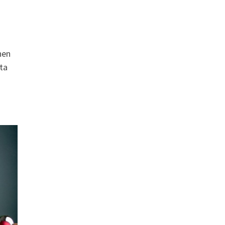
nen
sta