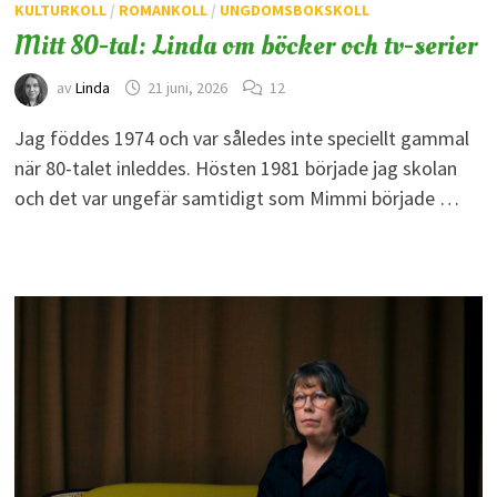
KULTURKOLL
/
ROMANKOLL
/
UNGDOMSBOKSKOLL
Mitt 80-tal: Linda om böcker och tv-serier
av
Linda
21 juni, 2026
12
Jag föddes 1974 och var således inte speciellt gammal
när 80-talet inleddes. Hösten 1981 började jag skolan
och det var ungefär samtidigt som Mimmi började …