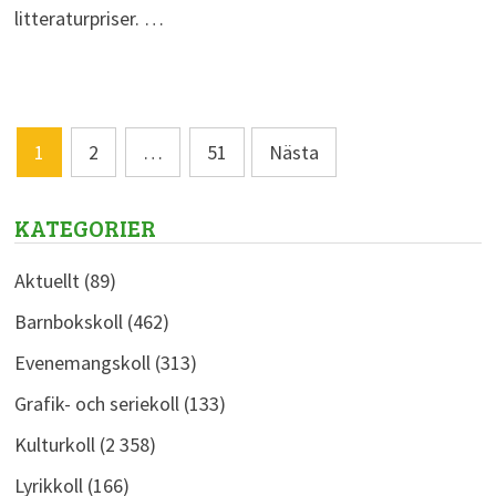
litteraturpriser. …
Sidnumrering
1
2
…
51
Nästa
för
inlägg
KATEGORIER
Aktuellt
(89)
Barnbokskoll
(462)
Evenemangskoll
(313)
Grafik- och seriekoll
(133)
Kulturkoll
(2 358)
Lyrikkoll
(166)