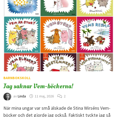
BARNBOKSKOLL
Jag saknar Vem-böckerna!
av
Linda
11 maj, 2026
2
När mina ungar var små älskade de Stina Wirséns Vem-
böcker och det gjorde jag också. Faktiskt tyckte jag så