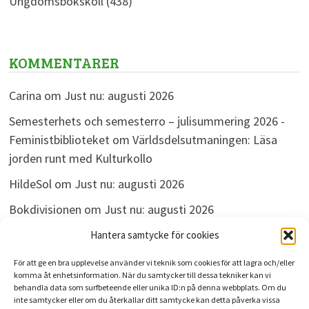
Ungdomsbokskoll
(438)
KOMMENTARER
Carina
om
Just nu: augusti 2026
Semesterhets och semesterro – julisummering 2026 -
Feministbiblioteket
om
Världsdelsutmaningen: Läsa
jorden runt med Kulturkollo
HildeSol
om
Just nu: augusti 2026
Bokdivisionen
om
Just nu: augusti 2026
Linda
om
Just nu: augusti 2026
Hantera samtycke för cookies
För att ge en bra upplevelse använder vi teknik som cookies för att lagra och/eller
komma åt enhetsinformation. När du samtycker till dessa tekniker kan vi
behandla data som surfbeteende eller unika ID:n på denna webbplats. Om du
ARKIV
inte samtycker eller om du återkallar ditt samtycke kan detta påverka vissa