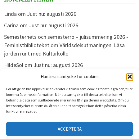
Linda
om
Just nu: augusti 2026
Carina
om
Just nu: augusti 2026
Semesterhets och semesterro – julisummering 2026 -
Feministbiblioteket
om
Världsdelsutmaningen: Läsa
jorden runt med Kulturkollo
HildeSol
om
Just nu: augusti 2026
Bokdivisionen
om
Just nu: augusti 2026
Hantera samtycke för cookies
För att ge en bra upplevelse använder vi teknik som cookies för att lagra och/eller
komma åt enhetsinformation. När du samtycker till dessa tekniker kan vi
behandla data som surfbeteende eller unika ID:n på denna webbplats. Om du
ARKIV
inte samtycker eller om du återkallar ditt samtycke kan detta påverka vissa
funktioner negativt.
Arkiv
ACCEPTERA