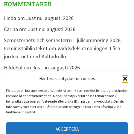
KOMMENTARER
Linda
om
Just nu: augusti 2026
Carina
om
Just nu: augusti 2026
Semesterhets och semesterro – julisummering 2026 -
Feministbiblioteket
om
Världsdelsutmaningen: Läsa
jorden runt med Kulturkollo
HildeSol
om
Just nu: augusti 2026
Bokdivisionen
om
Just nu: augusti 2026
Hantera samtycke för cookies
För att ge en bra upplevelse använder vi teknik som cookies för att lagra och/eller
komma åt enhetsinformation. När du samtycker till dessa tekniker kan vi
behandla data som surfbeteende eller unika ID:n på denna webbplats. Om du
ARKIV
inte samtycker eller om du återkallar ditt samtycke kan detta påverka vissa
funktioner negativt.
Arkiv
ACCEPTERA