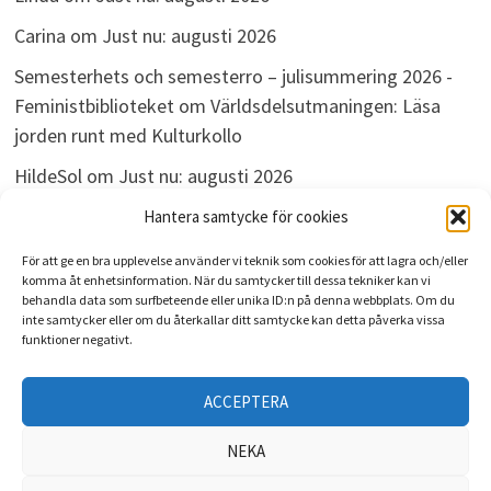
Carina
om
Just nu: augusti 2026
Semesterhets och semesterro – julisummering 2026 -
Feministbiblioteket
om
Världsdelsutmaningen: Läsa
jorden runt med Kulturkollo
HildeSol
om
Just nu: augusti 2026
Bokdivisionen
om
Just nu: augusti 2026
Hantera samtycke för cookies
För att ge en bra upplevelse använder vi teknik som cookies för att lagra och/eller
komma åt enhetsinformation. När du samtycker till dessa tekniker kan vi
behandla data som surfbeteende eller unika ID:n på denna webbplats. Om du
ARKIV
inte samtycker eller om du återkallar ditt samtycke kan detta påverka vissa
funktioner negativt.
Arkiv
ACCEPTERA
NEKA