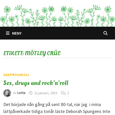
Hoppa
till
innehåll
MENY
ETIKETT:
MÖTLEY CRÜE
SAKPROSAKOLL
Sex, drugs and rock’n’roll
av
Lotta
22 januari, 2015
2
Det började nån gång på sent 80-tal, när jag i mina
lättpåverkade tidiga tonår läste Deborah Spungens Inte