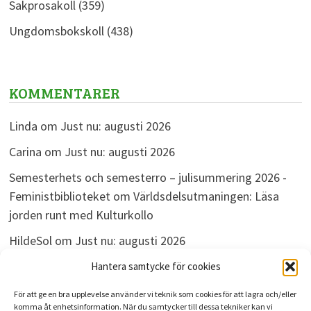
Sakprosakoll
(359)
Ungdomsbokskoll
(438)
KOMMENTARER
Linda
om
Just nu: augusti 2026
Carina
om
Just nu: augusti 2026
Semesterhets och semesterro – julisummering 2026 -
Feministbiblioteket
om
Världsdelsutmaningen: Läsa
jorden runt med Kulturkollo
HildeSol
om
Just nu: augusti 2026
Bokdivisionen
om
Just nu: augusti 2026
Hantera samtycke för cookies
För att ge en bra upplevelse använder vi teknik som cookies för att lagra och/eller
komma åt enhetsinformation. När du samtycker till dessa tekniker kan vi