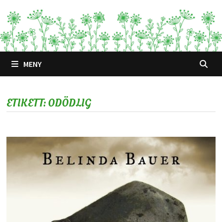
Hoppa
till
innehåll
MENY
ETIKETT:
ODÖDLIG