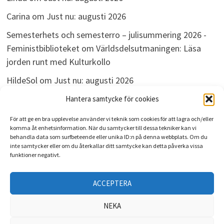
Carina
om
Just nu: augusti 2026
Semesterhets och semesterro – julisummering 2026 -
Feministbiblioteket
om
Världsdelsutmaningen: Läsa
jorden runt med Kulturkollo
HildeSol
om
Just nu: augusti 2026
Bokdivisionen
om
Just nu: augusti 2026
Hantera samtycke för cookies
För att ge en bra upplevelse använder vi teknik som cookies för att lagra och/eller
komma åt enhetsinformation. När du samtycker till dessa tekniker kan vi
behandla data som surfbeteende eller unika ID:n på denna webbplats. Om du
ARKIV
inte samtycker eller om du återkallar ditt samtycke kan detta påverka vissa
funktioner negativt.
Arkiv
ACCEPTERA
NEKA