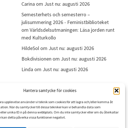
Carina
om
Just nu: augusti 2026
Semesterhets och semesterro –
julisummering 2026 - Feministbiblioteket
om
Världsdelsutmaningen: Läsa jorden runt
med Kulturkollo
HildeSol
om
Just nu: augusti 2026
Bokdivisionen
om
Just nu: augusti 2026
Linda
om
Just nu: augusti 2026
Hantera samtycke för cookies
ARKIV
 bra upplevelse använder vi teknik som cookies för att lagra och/eller komma åt
Arkiv
ation. När du samtycker till dessa tekniker kan vi behandla data som
eller unika ID:n på denna webbplats. Om du inte samtycker eller om du återkallar
 kan detta påverka vissa funktioner negativt.