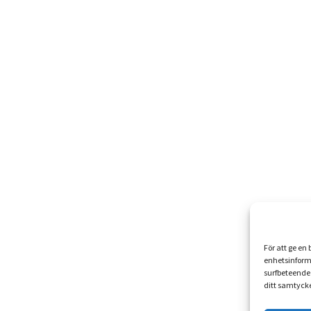
För att ge en
enhetsinform
surfbeteende 
ditt samtycke