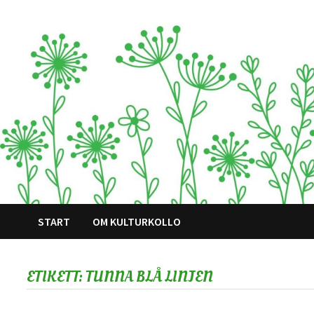
Hoppa
till
innehåll
START
OM KULTURKOLLO
ETIKETT:
TUNNA BLÅ LINJEN