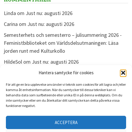
Linda
om
Just nu: augusti 2026
Carina
om
Just nu: augusti 2026
Semesterhets och semesterro – julisummering 2026 -
Feministbiblioteket
om
Världsdelsutmaningen: Läsa
jorden runt med Kulturkollo
HildeSol
om
Just nu: augusti 2026
Bokdivisionen
om
Just nu: augusti 2026
Hantera samtycke för cookies
För att ge en bra upplevelse använder vi teknik som cookies för att lagra och/eller
komma åt enhetsinformation. När du samtycker till dessa tekniker kan vi
behandla data som surfbeteende eller unika ID:n på denna webbplats. Om du
ARKIV
inte samtycker eller om du återkallar ditt samtycke kan detta påverka vissa
funktioner negativt.
Arkiv
ACCEPTERA