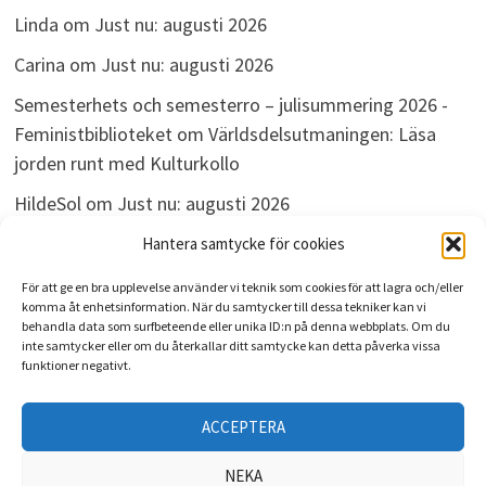
Linda
om
Just nu: augusti 2026
Carina
om
Just nu: augusti 2026
Semesterhets och semesterro – julisummering 2026 -
Feministbiblioteket
om
Världsdelsutmaningen: Läsa
jorden runt med Kulturkollo
HildeSol
om
Just nu: augusti 2026
Bokdivisionen
om
Just nu: augusti 2026
Hantera samtycke för cookies
För att ge en bra upplevelse använder vi teknik som cookies för att lagra och/eller
komma åt enhetsinformation. När du samtycker till dessa tekniker kan vi
behandla data som surfbeteende eller unika ID:n på denna webbplats. Om du
ARKIV
inte samtycker eller om du återkallar ditt samtycke kan detta påverka vissa
funktioner negativt.
Arkiv
ACCEPTERA
NEKA