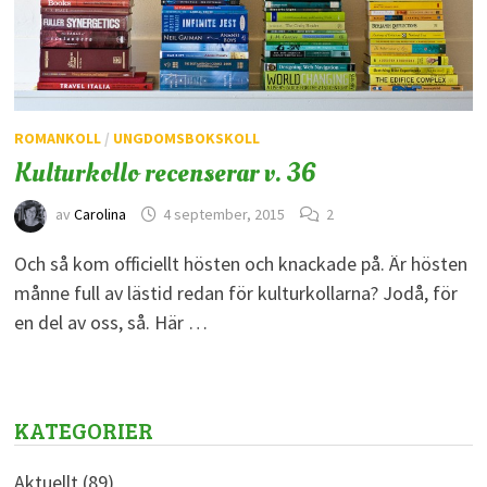
ROMANKOLL
/
UNGDOMSBOKSKOLL
Kulturkollo recenserar v. 36
av
Carolina
4 september, 2015
2
Och så kom officiellt hösten och knackade på. Är hösten
månne full av lästid redan för kulturkollarna? Jodå, för
en del av oss, så. Här …
KATEGORIER
Aktuellt
(89)