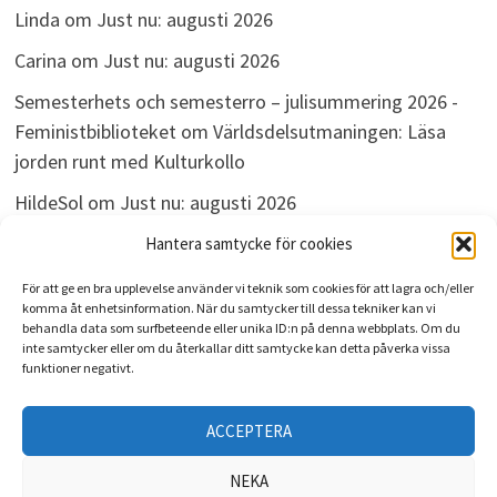
Linda
om
Just nu: augusti 2026
Carina
om
Just nu: augusti 2026
Semesterhets och semesterro – julisummering 2026 -
Feministbiblioteket
om
Världsdelsutmaningen: Läsa
jorden runt med Kulturkollo
HildeSol
om
Just nu: augusti 2026
Bokdivisionen
om
Just nu: augusti 2026
Hantera samtycke för cookies
För att ge en bra upplevelse använder vi teknik som cookies för att lagra och/eller
komma åt enhetsinformation. När du samtycker till dessa tekniker kan vi
behandla data som surfbeteende eller unika ID:n på denna webbplats. Om du
ARKIV
inte samtycker eller om du återkallar ditt samtycke kan detta påverka vissa
funktioner negativt.
Arkiv
ACCEPTERA
NEKA