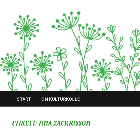
Hoppa
till
innehåll
START
OM KULTURKOLLO
ETIKETT:
JINA ZACKRISSON