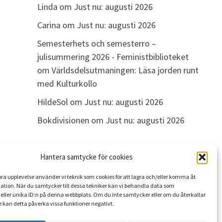
Linda
om
Just nu: augusti 2026
Carina
om
Just nu: augusti 2026
Semesterhets och semesterro –
julisummering 2026 - Feministbiblioteket
om
Världsdelsutmaningen: Läsa jorden runt
med Kulturkollo
HildeSol
om
Just nu: augusti 2026
Bokdivisionen
om
Just nu: augusti 2026
Hantera samtycke för cookies
ARKIV
 bra upplevelse använder vi teknik som cookies för att lagra och/eller komma åt
Arkiv
ation. När du samtycker till dessa tekniker kan vi behandla data som
eller unika ID:n på denna webbplats. Om du inte samtycker eller om du återkallar
 kan detta påverka vissa funktioner negativt.