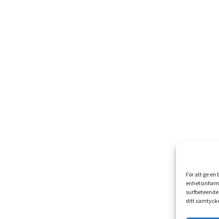
För att ge en
enhetsinform
surfbeteende 
ditt samtycke