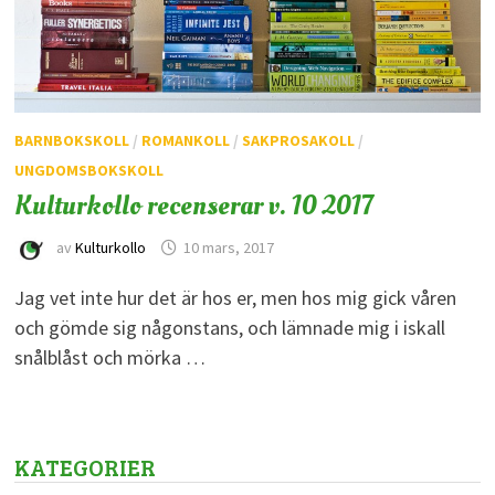
BARNBOKSKOLL
/
ROMANKOLL
/
SAKPROSAKOLL
/
UNGDOMSBOKSKOLL
Kulturkollo recenserar v. 10 2017
av
Kulturkollo
10 mars, 2017
Jag vet inte hur det är hos er, men hos mig gick våren
och gömde sig någonstans, och lämnade mig i iskall
snålblåst och mörka …
KATEGORIER