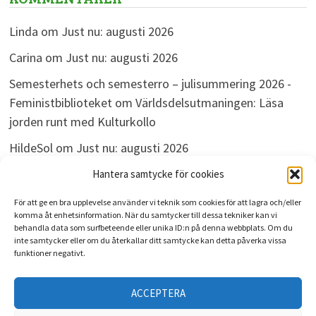
Linda
om
Just nu: augusti 2026
Carina
om
Just nu: augusti 2026
Semesterhets och semesterro – julisummering 2026 -
Feministbiblioteket
om
Världsdelsutmaningen: Läsa
jorden runt med Kulturkollo
HildeSol
om
Just nu: augusti 2026
Bokdivisionen
om
Just nu: augusti 2026
Hantera samtycke för cookies
För att ge en bra upplevelse använder vi teknik som cookies för att lagra och/eller
komma åt enhetsinformation. När du samtycker till dessa tekniker kan vi
behandla data som surfbeteende eller unika ID:n på denna webbplats. Om du
ARKIV
inte samtycker eller om du återkallar ditt samtycke kan detta påverka vissa
funktioner negativt.
Arkiv
ACCEPTERA