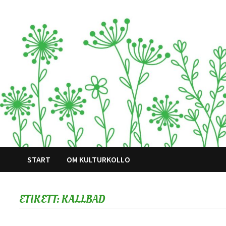
Hoppa
till
innehåll
START
OM KULTURKOLLO
ETIKETT:
KALLBAD