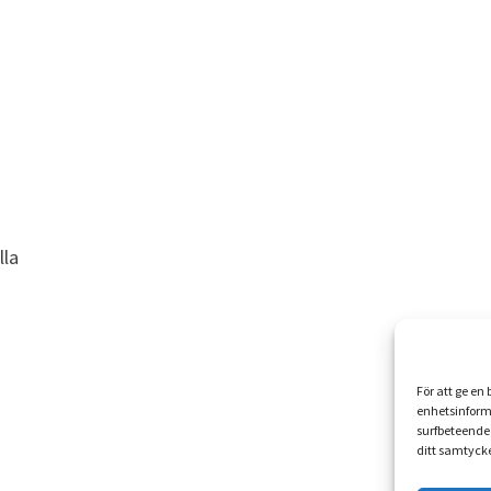
lla
För att ge en
enhetsinform
surfbeteende 
ditt samtycke