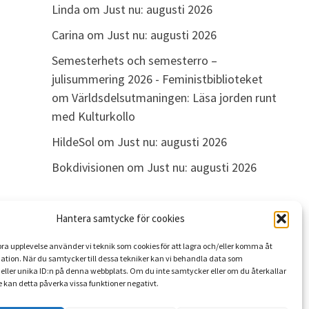
Linda
om
Just nu: augusti 2026
Carina
om
Just nu: augusti 2026
Semesterhets och semesterro –
julisummering 2026 - Feministbiblioteket
om
Världsdelsutmaningen: Läsa jorden runt
med Kulturkollo
HildeSol
om
Just nu: augusti 2026
Bokdivisionen
om
Just nu: augusti 2026
Hantera samtycke för cookies
ARKIV
 bra upplevelse använder vi teknik som cookies för att lagra och/eller komma åt
Arkiv
ation. När du samtycker till dessa tekniker kan vi behandla data som
eller unika ID:n på denna webbplats. Om du inte samtycker eller om du återkallar
 kan detta påverka vissa funktioner negativt.