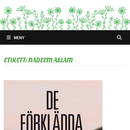
Hoppa
till
innehåll
MENY
ETIKETT:
NADEEM ASLAM