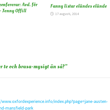
konfererar: Avd. för
Fanny listar eländes elände
– Jenny Offill
17 augusti, 2014
r te och brasa-mysigt än så?
”
//www.oxfordexperience.info/index.php?page=jane-austen-
and-mansfield-park