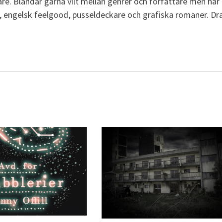
re. Blandar gärna vilt mellan genrer och författare men har
r, engelsk feelgood, pusseldeckare och grafiska romaner. Dr