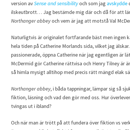
version av
Sense and sensibility
och som jag
avskydde
d
ilskeutbrott… Jag bestämde mig där och då för att lä
Northanger abbey
och vem är jag att motstå Val McDe
Naturligtvis är originalet fortfarande bäst men ingen 
hela tiden på Catherine Morlands sida, vilket jag älskar
passionerade, öppna Catherine när jag egentligen är lä
McDermid gör Catherine rättvisa och Henry Tilney är än
så himla mysigt alltihop med precis rätt mängd elak säl
Northanger abbey
, i båda tappningar, lämpar sig så sj
fiktion, läsning och vad den gör med oss. Hur överlev
tvingas ut i ibland?
Och när man är trött på att fundera över fiktion vs ve