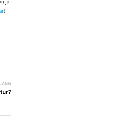
an ju
är
!
Nästa
NLÄGG
inlägg:
atur?