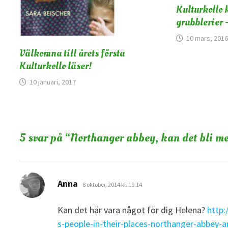
Kulturkollo 
grubblerier 
10 mars, 2016
Välkomna till årets första
Kulturkollo läser!
10 januari, 2017
5 svar på “
Northanger abbey, kan det bli me
skriver:
Anna
8 oktober, 2014 kl. 19:14
Kan det här vara något för dig Helena?
http:
s-people-in-their-places-northanger-abbey-