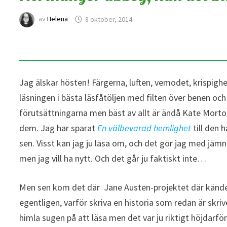
av
Helena
8 oktober, 2014
Jag älskar hösten! Färgerna, luften, vemodet, krispigh
läsningen i bästa läsfåtöljen med filten över benen och
förutsättningarna men bäst av allt är ändå Kate Mort
dem. Jag har sparat
En välbevarad hemlighet
till den 
sen. Visst kan jag ju läsa om, och det gör jag med jämn
men jag vill ha nytt. Och det går ju faktiskt inte…
Men sen kom det där Jane Austen-projektet där kände f
egentligen, varför skriva en historia som redan är skrive
himla sugen på att läsa men det var ju riktigt höjdar