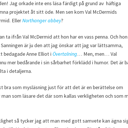
en! Jag orkade inte ens läsa färdigt på grund av häftiga
mna projektet åt sitt öde. Men sen kom Val McDermids
rmid. Eller
Northanger abbey
?
kan ta ifrån Val McDermid att hon har en vass penna. Och hon
. Sanningen är ju den att jag önskar att jag var lättsamma,
tt bedagade Anne Elliot i
Övertalning
… Men, men… Val
nu mer bedårande i sin sårbarhet förklädd i humor. Det är b
ta i detaljerna.
ukt bra som mysläsning just för att det är en berättelse om
er man som läsare det där som kallas verkligheten och som 
rklighet så tycker jag att man med gott samvete kan ägna si