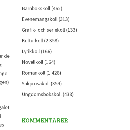
Barnbokskoll
(462)
Evenemangskoll
(313)
Grafik- och seriekoll
(133)
Kulturkoll
(2 358)
Lyrikkoll
(166)
er de
Novellkoll
(164)
ed
Romankoll
(1 428)
änge
igen)
Sakprosakoll
(359)
Ungdomsbokskoll
(438)
galet
å
KOMMENTARER
es