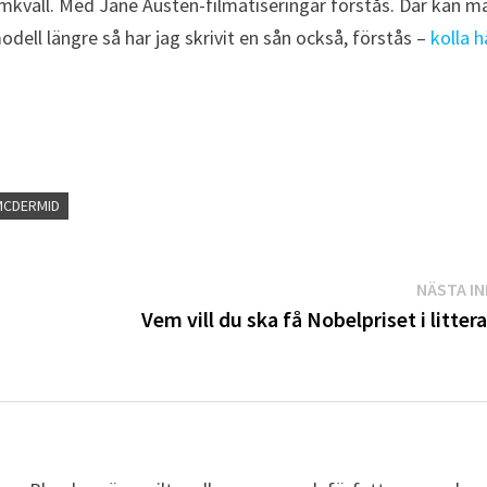
filmkväll. Med Jane Austen-filmatiseringar förstås. Där kan m
dell längre så har jag skrivit en sån också, förstås –
kolla h
MCDERMID
NÄSTA I
Vem vill du ska få Nobelpriset i litter