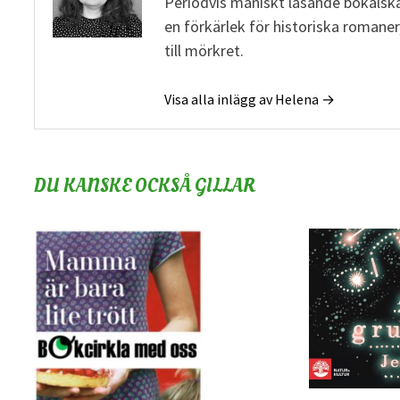
Periodvis maniskt läsande bokälska
en förkärlek för historiska romane
till mörkret.
Visa alla inlägg av Helena →
DU KANSKE OCKSÅ GILLAR