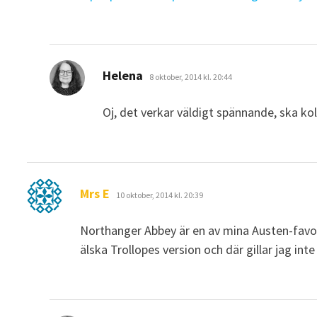
skriver:
Helena
8 oktober, 2014 kl. 20:44
Oj, det verkar väldigt spännande, ska ko
skriver:
Mrs E
10 oktober, 2014 kl. 20:39
Northanger Abbey är en av mina Austen-favori
älska Trollopes version och där gillar jag inte