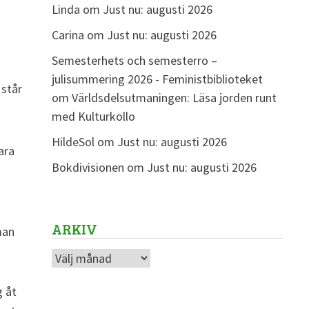
Linda
om
Just nu: augusti 2026
Carina
om
Just nu: augusti 2026
Semesterhets och semesterro –
julisummering 2026 - Feministbiblioteket
 står
om
Världsdelsutmaningen: Läsa jorden runt
med Kulturkollo
HildeSol
om
Just nu: augusti 2026
ara
Bokdivisionen
om
Just nu: augusti 2026
ARKIV
man
Arkiv
g åt