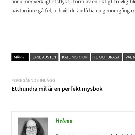
ännu mer verklighetsflykt i form av en riktigt trevlig 
nästan inte gå fel, och vill du ändå ha en genomgång mo
MÄRKT
JANE AUSTEN
KATE MORTON
TE OCH BRASA
VAL 
Inläggsnavigering
Föregående
FÖREGÅENDE INLÄGG
inlägg:
Etthundra mil är en perfekt mysbok
Helena