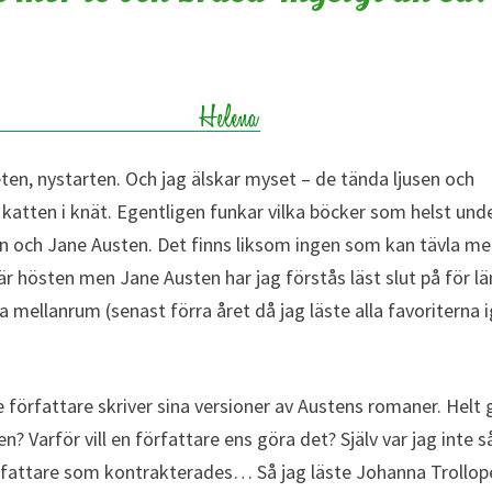
eten, nystarten. Och jag älskar myset – de tända ljusen och
 katten i knät. Egentligen funkar vilka böcker som helst und
on och Jane Austen. Det finns liksom ingen som kan tävla m
här hösten men Jane Austen har jag förstås läst slut på för l
a mellanrum (senast förra året då jag läste alla favoriterna 
örfattare skriver sina versioner av Austens romaner. Helt 
n? Varför vill en författare ens göra det? Själv var jag inte s
författare som kontrakterades… Så jag läste Johanna Trollop