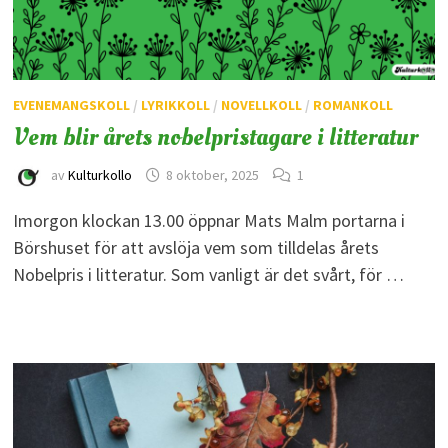
EVENEMANGSKOLL
/
LYRIKKOLL
/
NOVELLKOLL
/
ROMANKOLL
Vem blir årets nobelpristagare i litteratur
av
Kulturkollo
8 oktober, 2025
1
Imorgon klockan 13.00 öppnar Mats Malm portarna i
Börshuset för att avslöja vem som tilldelas årets
Nobelpris i litteratur. Som vanligt är det svårt, för …