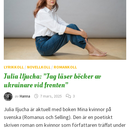
LYRIKKOLL
/
NOVELLKOLL
/
ROMANKOLL
Julia Iljucha: ”Jag läser böcker av
ukrainare vid fronten”
av
Hanna
7 mars, 2025
3
Julia Iljucha är aktuell med boken Mina kvinnor på
svenska (Romanus och Selling). Den är en poetiskt
skriven roman om kvinnor som författaren träffat under