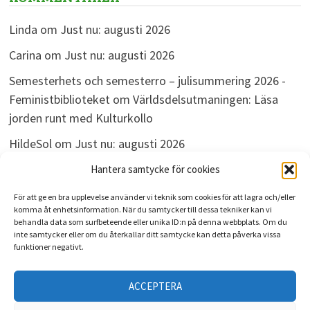
Linda
om
Just nu: augusti 2026
Carina
om
Just nu: augusti 2026
Semesterhets och semesterro – julisummering 2026 -
Feministbiblioteket
om
Världsdelsutmaningen: Läsa
jorden runt med Kulturkollo
HildeSol
om
Just nu: augusti 2026
Bokdivisionen
om
Just nu: augusti 2026
Hantera samtycke för cookies
För att ge en bra upplevelse använder vi teknik som cookies för att lagra och/eller
komma åt enhetsinformation. När du samtycker till dessa tekniker kan vi
behandla data som surfbeteende eller unika ID:n på denna webbplats. Om du
ARKIV
inte samtycker eller om du återkallar ditt samtycke kan detta påverka vissa
funktioner negativt.
Arkiv
ACCEPTERA