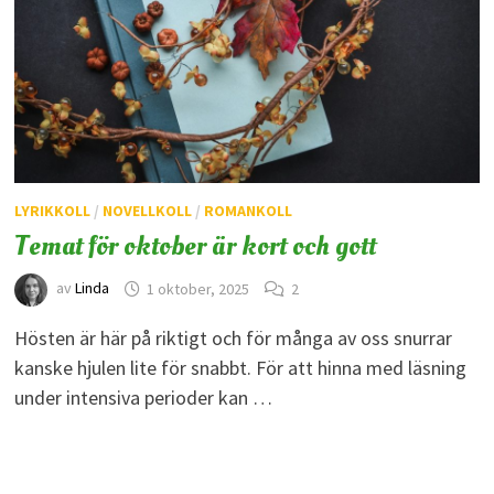
LYRIKKOLL
/
NOVELLKOLL
/
ROMANKOLL
Temat för oktober är kort och gott
av
Linda
1 oktober, 2025
2
Hösten är här på riktigt och för många av oss snurrar
kanske hjulen lite för snabbt. För att hinna med läsning
under intensiva perioder kan …