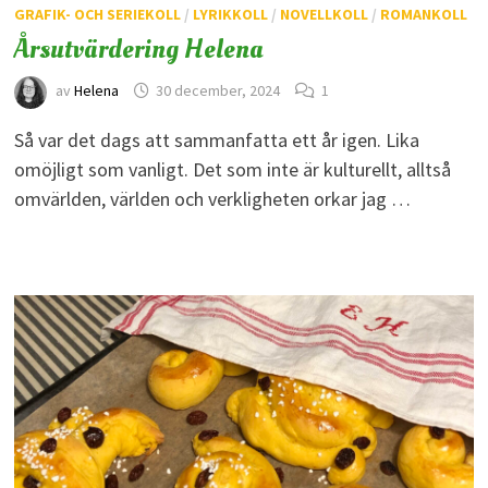
GRAFIK- OCH SERIEKOLL
/
LYRIKKOLL
/
NOVELLKOLL
/
ROMANKOLL
Årsutvärdering Helena
av
Helena
30 december, 2024
1
Så var det dags att sammanfatta ett år igen. Lika
omöjligt som vanligt. Det som inte är kulturellt, alltså
omvärlden, världen och verkligheten orkar jag …