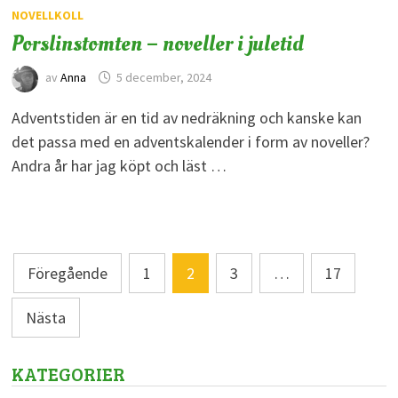
NOVELLKOLL
Porslinstomten – noveller i juletid
av
Anna
5 december, 2024
Adventstiden är en tid av nedräkning och kanske kan
det passa med en adventskalender i form av noveller?
Andra år har jag köpt och läst …
Sidnumrering
Föregående
1
2
3
…
17
för
Nästa
inlägg
KATEGORIER