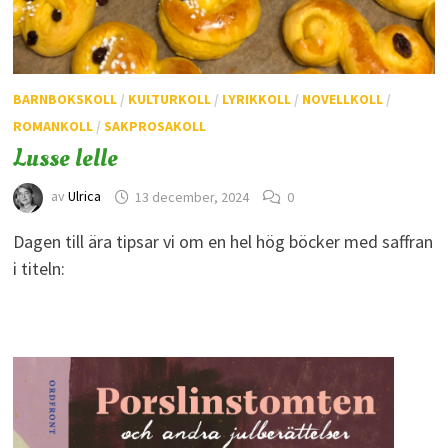
BARNBOKSKOLL
/
KULTURKOLL
/
LYRIKKOLL
/
NOVELLKOLL
/
ROMANKOLL
/
SAKPROSAKOLL
Lusse lelle
av
Ulrica
13 december, 2024
0
Dagen till ära tipsar vi om en hel hög böcker med saffran
i titeln: