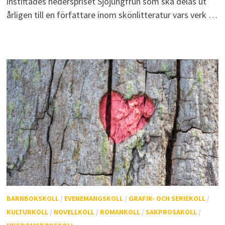
instiftades hederspriset Sjöjungfrun som ska delas ut
årligen till en författare inom skönlitteratur vars verk …
BARNBOKSKOLL
/
EVENEMANGSKOLL
/
GRAFIK- OCH SERIEKOLL
/
KULTURKOLL
/
NOVELLKOLL
/
ROMANKOLL
/
SAKPROSAKOLL
/