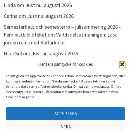
Linda
om
Just nu: augusti 2026
Carina
om
Just nu: augusti 2026
Semesterhets och semesterro – julisummering 2026 -
Feministbiblioteket
om
Världsdelsutmaningen: Läsa
jorden runt med Kulturkollo
HildeSol
om
Just nu: augusti 2026
Bokdivisionen
om
Just nu: augusti 2026
Hantera samtycke för cookies
För att ge en bra upplevelse använder vi teknik som cookies för att lagra och/eller
komma åt enhetsinformation. När du samtycker till dessa tekniker kan vi
behandla data som surfbeteende eller unika ID:n på denna webbplats. Om du
ARKIV
inte samtycker eller om du återkallar ditt samtycke kan detta påverka vissa
funktioner negativt.
Arkiv
ACCEPTERA
NEKA