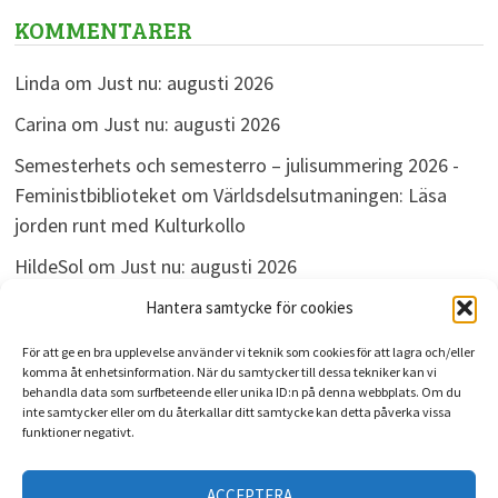
KOMMENTARER
Linda
om
Just nu: augusti 2026
Carina
om
Just nu: augusti 2026
Semesterhets och semesterro – julisummering 2026 -
Feministbiblioteket
om
Världsdelsutmaningen: Läsa
jorden runt med Kulturkollo
HildeSol
om
Just nu: augusti 2026
Bokdivisionen
om
Just nu: augusti 2026
Hantera samtycke för cookies
För att ge en bra upplevelse använder vi teknik som cookies för att lagra och/eller
komma åt enhetsinformation. När du samtycker till dessa tekniker kan vi
behandla data som surfbeteende eller unika ID:n på denna webbplats. Om du
ARKIV
inte samtycker eller om du återkallar ditt samtycke kan detta påverka vissa
funktioner negativt.
Arkiv
ACCEPTERA