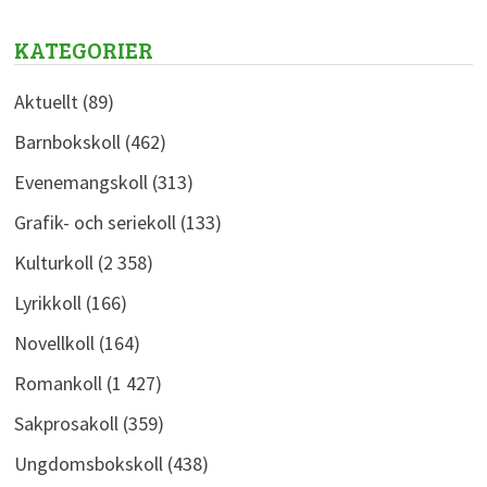
för
inlägg
KATEGORIER
Aktuellt
(89)
Barnbokskoll
(462)
Evenemangskoll
(313)
Grafik- och seriekoll
(133)
Kulturkoll
(2 358)
Lyrikkoll
(166)
Novellkoll
(164)
Romankoll
(1 427)
Sakprosakoll
(359)
Ungdomsbokskoll
(438)