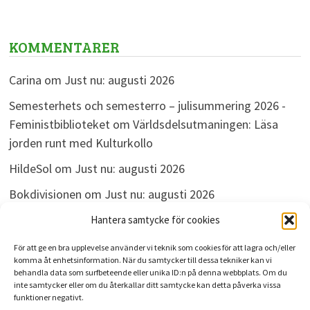
KOMMENTARER
Carina
om
Just nu: augusti 2026
Semesterhets och semesterro – julisummering 2026 -
Feministbiblioteket
om
Världsdelsutmaningen: Läsa
jorden runt med Kulturkollo
HildeSol
om
Just nu: augusti 2026
Bokdivisionen
om
Just nu: augusti 2026
Linda
om
Just nu: augusti 2026
Hantera samtycke för cookies
För att ge en bra upplevelse använder vi teknik som cookies för att lagra och/eller
komma åt enhetsinformation. När du samtycker till dessa tekniker kan vi
behandla data som surfbeteende eller unika ID:n på denna webbplats. Om du
ARKIV
inte samtycker eller om du återkallar ditt samtycke kan detta påverka vissa
funktioner negativt.