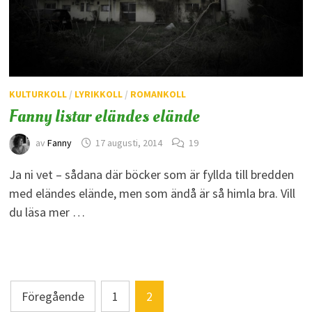
KULTURKOLL
/
LYRIKKOLL
/
ROMANKOLL
Fanny listar eländes elände
av
Fanny
17 augusti, 2014
19
Ja ni vet – sådana där böcker som är fyllda till bredden
med eländes elände, men som ändå är så himla bra. Vill
du läsa mer …
Sidnumrering
Föregående
1
2