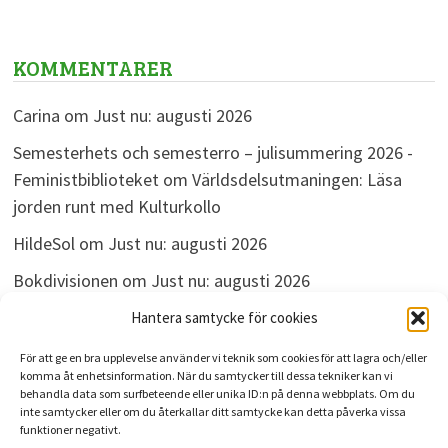
KOMMENTARER
Carina
om
Just nu: augusti 2026
Semesterhets och semesterro – julisummering 2026 -
Feministbiblioteket
om
Världsdelsutmaningen: Läsa
jorden runt med Kulturkollo
HildeSol
om
Just nu: augusti 2026
Bokdivisionen
om
Just nu: augusti 2026
Linda
om
Just nu: augusti 2026
Hantera samtycke för cookies
För att ge en bra upplevelse använder vi teknik som cookies för att lagra och/eller
komma åt enhetsinformation. När du samtycker till dessa tekniker kan vi
behandla data som surfbeteende eller unika ID:n på denna webbplats. Om du
ARKIV
inte samtycker eller om du återkallar ditt samtycke kan detta påverka vissa
funktioner negativt.