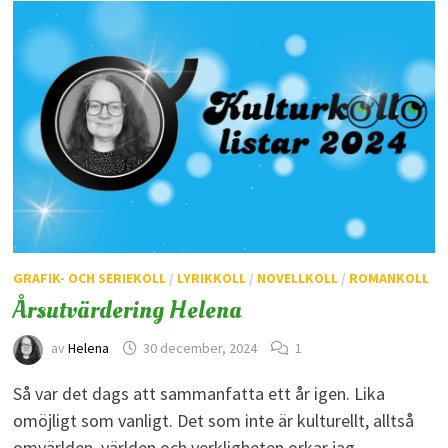
GRAFIK- OCH SERIEKOLL
/
LYRIKKOLL
/
NOVELLKOLL
/
ROMANKOLL
Årsutvärdering Helena
av
Helena
30 december, 2024
1
Så var det dags att sammanfatta ett år igen. Lika
omöjligt som vanligt. Det som inte är kulturellt, alltså
omvärlden, världen och verkligheten orkar jag …