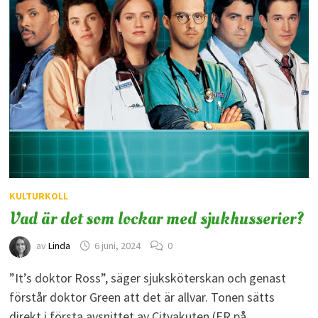
KULTURKOLL
Vad är det som lockar med sjukhusserier?
av
Linda
6 juni, 2024
0
”It’s doktor Ross”, säger sjuksköterskan och genast
förstår doktor Green att det är allvar. Tonen sätts
direkt i första avsnittet av Cityakuten (ER på