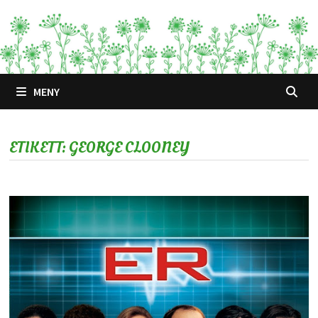
Hoppa
till
innehåll
MENY
ETIKETT:
GEORGE CLOONEY