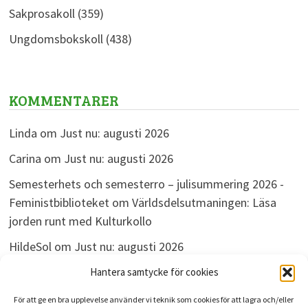
Sakprosakoll
(359)
Ungdomsbokskoll
(438)
KOMMENTARER
Linda
om
Just nu: augusti 2026
Carina
om
Just nu: augusti 2026
Semesterhets och semesterro – julisummering 2026 -
Feministbiblioteket
om
Världsdelsutmaningen: Läsa
jorden runt med Kulturkollo
HildeSol
om
Just nu: augusti 2026
Bokdivisionen
om
Just nu: augusti 2026
Hantera samtycke för cookies
För att ge en bra upplevelse använder vi teknik som cookies för att lagra och/eller