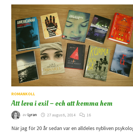
ROMANKOLL
Att leva i exil – och att komma hem
av
Lyran
27 augusti, 2014
16
När jag för 20 år sedan var en alldeles nybliven psykol