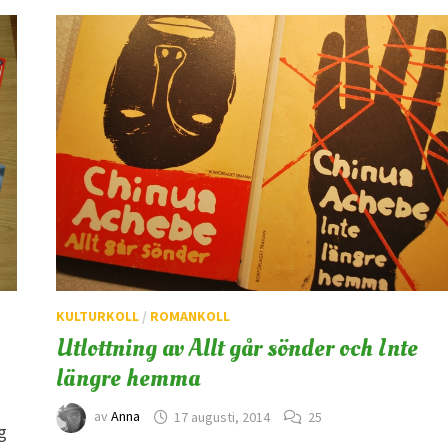
KULTURKOLL
/
ROMANKOLL
Utlottning av Allt går sönder och Inte
längre hemma
av
Anna
17 augusti, 2014
25
og