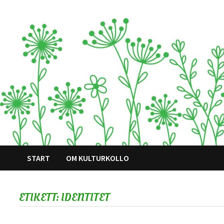
Hoppa
till
innehåll
START
OM KULTURKOLLO
ETIKETT:
IDENTITET