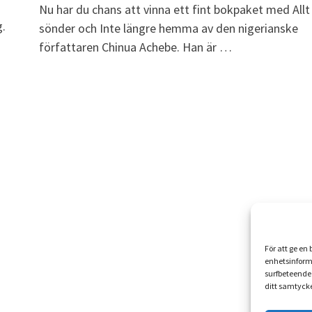
Nu har du chans att vinna ett fint bokpaket med Allt
g.
sönder och Inte längre hemma av den nigerianske
författaren Chinua Achebe. Han är …
För att ge en
enhetsinform
surfbeteende 
ditt samtycke