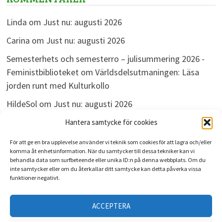
Linda
om
Just nu: augusti 2026
Carina
om
Just nu: augusti 2026
Semesterhets och semesterro – julisummering 2026 -
Feministbiblioteket
om
Världsdelsutmaningen: Läsa
jorden runt med Kulturkollo
HildeSol
om
Just nu: augusti 2026
Bokdivisionen
om
Just nu: augusti 2026
Hantera samtycke för cookies
För att ge en bra upplevelse använder vi teknik som cookies för att lagra och/eller
komma åt enhetsinformation. När du samtycker till dessa tekniker kan vi
behandla data som surfbeteende eller unika ID:n på denna webbplats. Om du
ARKIV
inte samtycker eller om du återkallar ditt samtycke kan detta påverka vissa
funktioner negativt.
Arkiv
ACCEPTERA