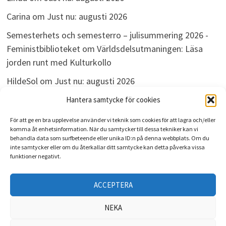
Carina
om
Just nu: augusti 2026
Semesterhets och semesterro – julisummering 2026 -
Feministbiblioteket
om
Världsdelsutmaningen: Läsa
jorden runt med Kulturkollo
HildeSol
om
Just nu: augusti 2026
Bokdivisionen
om
Just nu: augusti 2026
Hantera samtycke för cookies
För att ge en bra upplevelse använder vi teknik som cookies för att lagra och/eller
komma åt enhetsinformation. När du samtycker till dessa tekniker kan vi
behandla data som surfbeteende eller unika ID:n på denna webbplats. Om du
ARKIV
inte samtycker eller om du återkallar ditt samtycke kan detta påverka vissa
funktioner negativt.
Arkiv
ACCEPTERA
NEKA