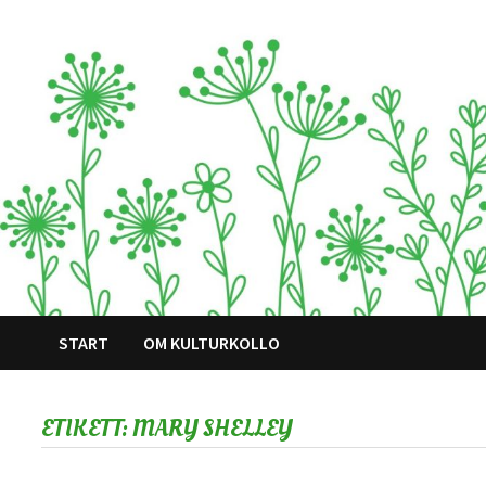
Hoppa
till
innehåll
START
OM KULTURKOLLO
ETIKETT:
MARY SHELLEY