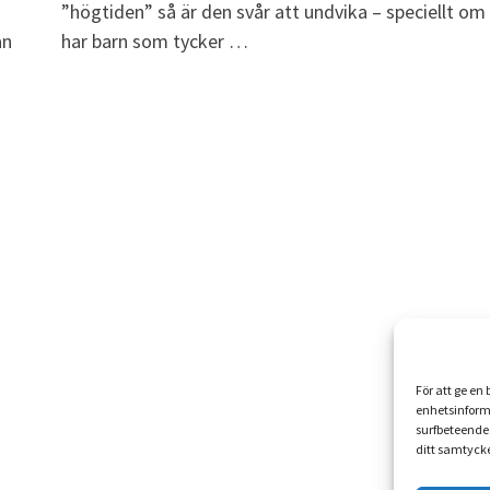
”högtiden” så är den svår att undvika – speciellt o
an
har barn som tycker …
För att ge en
enhetsinform
surfbeteende 
ditt samtycke