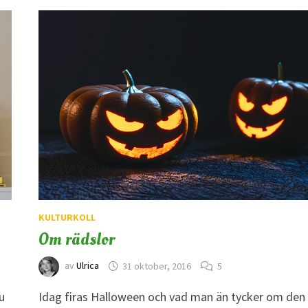
KULTURKOLL
Om rädslor
av
Ulrica
31 oktober, 2016
5
u
Idag firas Halloween och vad man än tycker om den