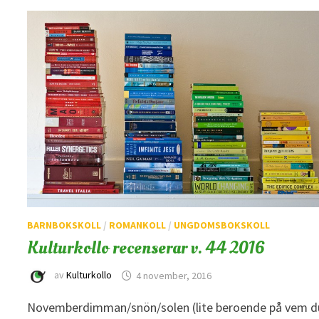
BARNBOKSKOLL
/
ROMANKOLL
/
UNGDOMSBOKSKOLL
Kulturkollo recenserar v. 44 2016
av
Kulturkollo
4 november, 2016
Novemberdimman/snön/solen (lite beroende på vem d