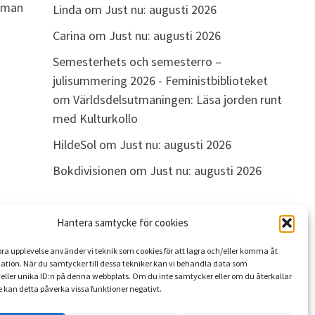
m man
Linda
om
Just nu: augusti 2026
Carina
om
Just nu: augusti 2026
Semesterhets och semesterro –
julisummering 2026 - Feministbiblioteket
om
Världsdelsutmaningen: Läsa jorden runt
med Kulturkollo
HildeSol
om
Just nu: augusti 2026
Bokdivisionen
om
Just nu: augusti 2026
Hantera samtycke för cookies
ARKIV
 bra upplevelse använder vi teknik som cookies för att lagra och/eller komma åt
Arkiv
ation. När du samtycker till dessa tekniker kan vi behandla data som
eller unika ID:n på denna webbplats. Om du inte samtycker eller om du återkallar
 kan detta påverka vissa funktioner negativt.