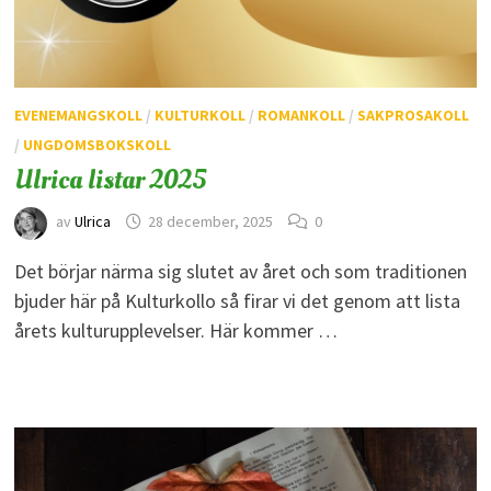
EVENEMANGSKOLL
/
KULTURKOLL
/
ROMANKOLL
/
SAKPROSAKOLL
/
UNGDOMSBOKSKOLL
Ulrica listar 2025
av
Ulrica
28 december, 2025
0
Det börjar närma sig slutet av året och som traditionen
bjuder här på Kulturkollo så firar vi det genom att lista
årets kulturupplevelser. Här kommer …