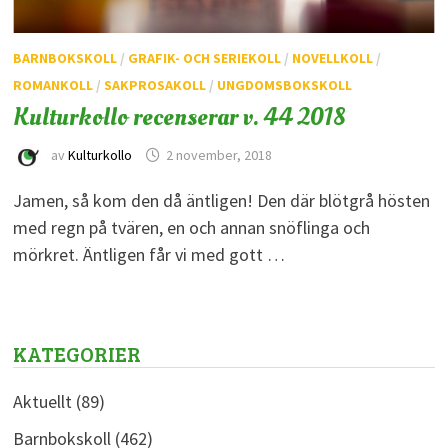
BARNBOKSKOLL
/
GRAFIK- OCH SERIEKOLL
/
NOVELLKOLL
/
ROMANKOLL
/
SAKPROSAKOLL
/
UNGDOMSBOKSKOLL
Kulturkollo recenserar v. 44 2018
av
Kulturkollo
2 november, 2018
Jamen, så kom den då äntligen! Den där blötgrå hösten
med regn på tvären, en och annan snöflinga och
mörkret. Äntligen får vi med gott …
KATEGORIER
Aktuellt
(89)
Barnbokskoll
(462)