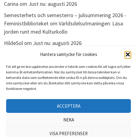
Carina
om
Just nu: augusti 2026
Semesterhets och semesterro – julisummering 2026 -
Feministbiblioteket
om
Världsdelsutmaningen: Läsa
jorden runt med Kulturkollo
HildeSol
om
Just nu: augusti 2026
Bokdivisionen
om
Just nu: augusti 2026
Hantera samtycke för cookies
För att ge en bra upplevelse använder vi teknik som cookies för att lagra och/eller
komma åt enhetsinformation. När du samtycker till dessa tekniker kan vi
behandla data som surfbeteende eller unika ID:n på denna webbplats. Om du
ARKIV
inte samtycker eller om du återkallar ditt samtycke kan detta påverka vissa
funktioner negativt.
Arkiv
ACCEPTERA
NEKA
VISA PREFERENSER