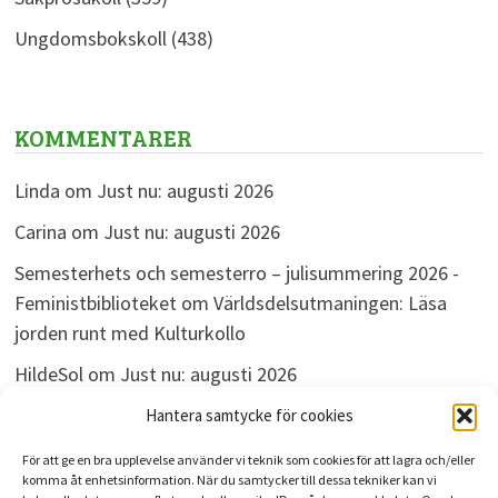
Ungdomsbokskoll
(438)
KOMMENTARER
Linda
om
Just nu: augusti 2026
Carina
om
Just nu: augusti 2026
Semesterhets och semesterro – julisummering 2026 -
Feministbiblioteket
om
Världsdelsutmaningen: Läsa
jorden runt med Kulturkollo
HildeSol
om
Just nu: augusti 2026
Bokdivisionen
om
Just nu: augusti 2026
Hantera samtycke för cookies
För att ge en bra upplevelse använder vi teknik som cookies för att lagra och/eller
komma åt enhetsinformation. När du samtycker till dessa tekniker kan vi