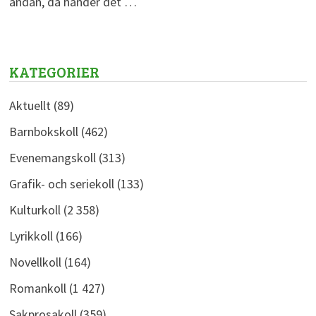
andan, då händer det …
KATEGORIER
Aktuellt
(89)
Barnbokskoll
(462)
Evenemangskoll
(313)
Grafik- och seriekoll
(133)
Kulturkoll
(2 358)
Lyrikkoll
(166)
Novellkoll
(164)
Romankoll
(1 427)
Sakprosakoll
(359)