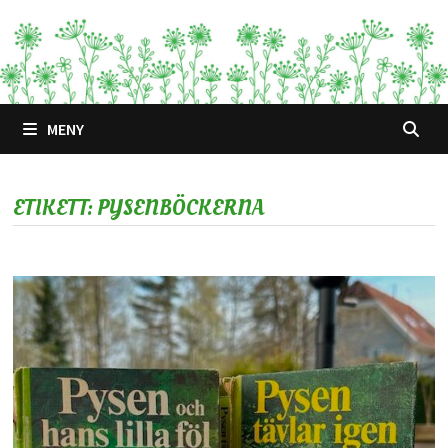
Hoppa
till
innehåll
MENY
ETIKETT:
PYSENBÖCKERNA