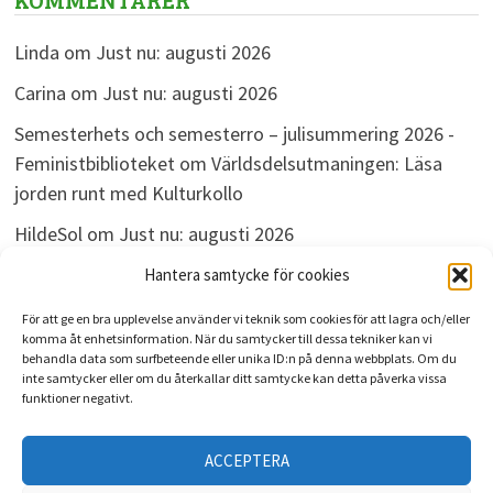
Linda
om
Just nu: augusti 2026
Carina
om
Just nu: augusti 2026
Semesterhets och semesterro – julisummering 2026 -
Feministbiblioteket
om
Världsdelsutmaningen: Läsa
jorden runt med Kulturkollo
HildeSol
om
Just nu: augusti 2026
Bokdivisionen
om
Just nu: augusti 2026
Hantera samtycke för cookies
För att ge en bra upplevelse använder vi teknik som cookies för att lagra och/eller
komma åt enhetsinformation. När du samtycker till dessa tekniker kan vi
behandla data som surfbeteende eller unika ID:n på denna webbplats. Om du
ARKIV
inte samtycker eller om du återkallar ditt samtycke kan detta påverka vissa
funktioner negativt.
Arkiv
ACCEPTERA