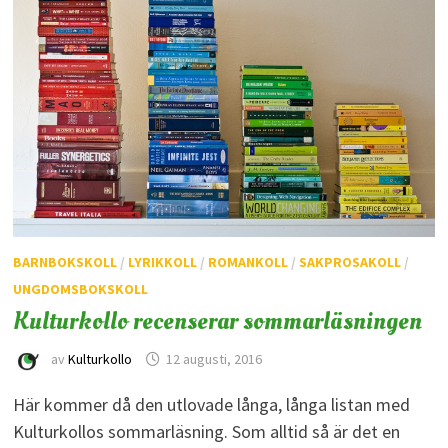
BARNBOKSKOLL
/
LYRIKKOLL
/
ROMANKOLL
/
SAKPROSAKOLL
/
UNGDOMSBOKSKOLL
Kulturkollo recenserar sommarläsningen
av
Kulturkollo
12 augusti, 2016
Här kommer då den utlovade långa, långa listan med
Kulturkollos sommarläsning. Som alltid så är det en