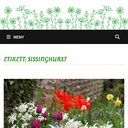
Hoppa
till
innehåll
MENY
ETIKETT:
SISSINGHURST