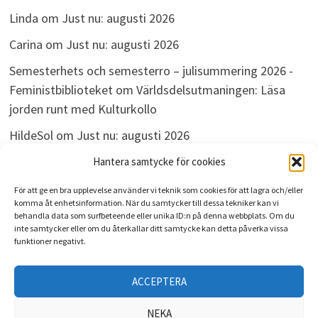
Linda
om
Just nu: augusti 2026
Carina
om
Just nu: augusti 2026
Semesterhets och semesterro – julisummering 2026 -
Feministbiblioteket
om
Världsdelsutmaningen: Läsa
jorden runt med Kulturkollo
HildeSol
om
Just nu: augusti 2026
Bokdivisionen
om
Just nu: augusti 2026
Hantera samtycke för cookies
För att ge en bra upplevelse använder vi teknik som cookies för att lagra och/eller
komma åt enhetsinformation. När du samtycker till dessa tekniker kan vi
behandla data som surfbeteende eller unika ID:n på denna webbplats. Om du
ARKIV
inte samtycker eller om du återkallar ditt samtycke kan detta påverka vissa
funktioner negativt.
Arkiv
ACCEPTERA
NEKA