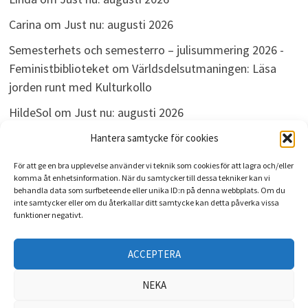
Carina
om
Just nu: augusti 2026
Semesterhets och semesterro – julisummering 2026 -
Feministbiblioteket
om
Världsdelsutmaningen: Läsa
jorden runt med Kulturkollo
HildeSol
om
Just nu: augusti 2026
Bokdivisionen
om
Just nu: augusti 2026
Hantera samtycke för cookies
För att ge en bra upplevelse använder vi teknik som cookies för att lagra och/eller
komma åt enhetsinformation. När du samtycker till dessa tekniker kan vi
behandla data som surfbeteende eller unika ID:n på denna webbplats. Om du
ARKIV
inte samtycker eller om du återkallar ditt samtycke kan detta påverka vissa
funktioner negativt.
Arkiv
ACCEPTERA
NEKA