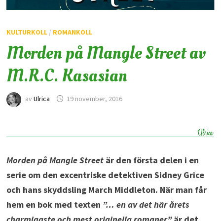
KULTURKOLL
/
ROMANKOLL
Morden på Mangle Street av
M.R.C. Kasasian
av
Ulrica
19 november, 2016
Morden på Mangle Street
är den första delen i en
serie om den excentriske detektiven Sidney Grice
och hans skyddsling March Middleton. När man får
hem en bok med texten
”… en av det här årets
charmigaste och mest originella romaner”
är det