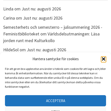
Linda
om
Just nu: augusti 2026
Carina
om
Just nu: augusti 2026
Semesterhets och semesterro – julisummering 2026 -
Feministbiblioteket
om
Världsdelsutmaningen: Läsa
jorden runt med Kulturkollo
HildeSol
om
Just nu: augusti 2026
Bokdivisionen
om
Just nu: augusti 2026
Hantera samtycke för cookies
För att ge en bra upplevelse använder vi teknik som cookies för att lagra och/eller
komma åt enhetsinformation. När du samtycker till dessa tekniker kan vi
behandla data som surfbeteende eller unika ID:n på denna webbplats. Om du
ARKIV
inte samtycker eller om du återkallar ditt samtycke kan detta påverka vissa
funktioner negativt.
Arkiv
ACCEPTERA