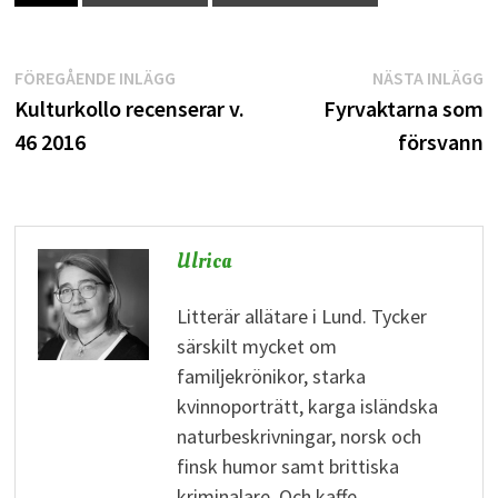
Inläggsnavigering
Föregående
N
FÖREGÅENDE INLÄGG
NÄSTA INLÄGG
inlägg:
i
Kulturkollo recenserar v.
Fyrvaktarna som
46 2016
försvann
Ulrica
Litterär allätare i Lund. Tycker
särskilt mycket om
familjekrönikor, starka
kvinnoporträtt, karga isländska
naturbeskrivningar, norsk och
finsk humor samt brittiska
kriminalare. Och kaffe.