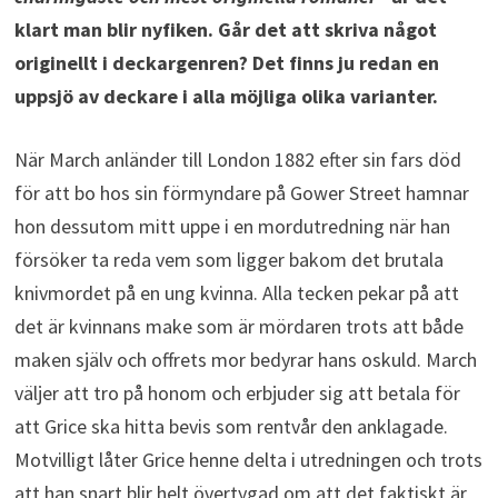
klart man blir nyfiken. Går det att skriva något
originellt i deckargenren? Det finns ju redan en
uppsjö av deckare i alla möjliga olika varianter.
När March anländer till London 1882 efter sin fars död
för att bo hos sin förmyndare på Gower Street hamnar
hon dessutom mitt uppe i en mordutredning när han
försöker ta reda vem som ligger bakom det brutala
knivmordet på en ung kvinna. Alla tecken pekar på att
det är kvinnans make som är mördaren trots att både
maken själv och offrets mor bedyrar hans oskuld. March
väljer att tro på honom och erbjuder sig att betala för
att Grice ska hitta bevis som rentvår den anklagade.
Motvilligt låter Grice henne delta i utredningen och trots
att han snart blir helt övertygad om att det faktiskt är