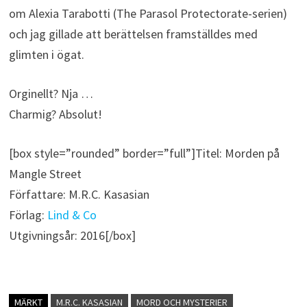
om Alexia Tarabotti (The Parasol Protectorate-serien)
och jag gillade att berättelsen framställdes med
glimten i ögat.
Orginellt? Nja …
Charmig? Absolut!
[box style=”rounded” border=”full”]Titel: Morden på
Mangle Street
Författare: M.R.C. Kasasian
Förlag:
Lind & Co
Utgivningsår: 2016[/box]
MÄRKT
M.R.C. KASASIAN
MORD OCH MYSTERIER