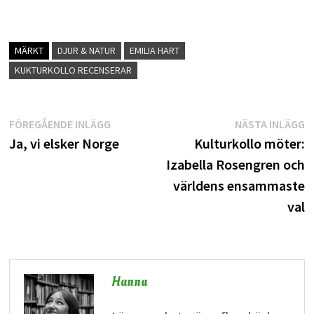
MÄRKT
DJUR & NATUR
EMILIA HART
KUKTURKOLLO RECENSERAR
Inläggsnavigering
Föregående
N
FÖREGÅENDE INLÄGG
NÄSTA INLÄGG
inlägg:
i
Ja, vi elsker Norge
Kulturkollo möter:
Izabella Rosengren och
världens ensammaste
val
Hanna