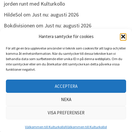
jorden runt med Kulturkollo
HildeSol
om
Just nu: augusti 2026
Bokdivisionen
om
Just nu: augusti 2026
Linda
om
Just nu: augusti 2026
Hantera samtycke för cookies
För att ge en bra upplevelse använder vi teknik som cookies för att lagra och/eller
komma åt enhetsinformation. När du samtycker till dessa tekniker kan vi
behandla data som surfbeteende eller unika ID:n på denna webbplats. Om du
ARKIV
inte samtycker eller om du återkallar ditt samtycke kan detta påverka vissa
funktioner negativt.
Arkiv
ACCEPTERA
NEKA
VISA PREFERENSER
Upphovsrätt © 2026
Kulturkollo
. Drivs med
WordPress
och
Bam
.
Välkommen till Kulturkollo!
Välkommen till Kulturkollo!