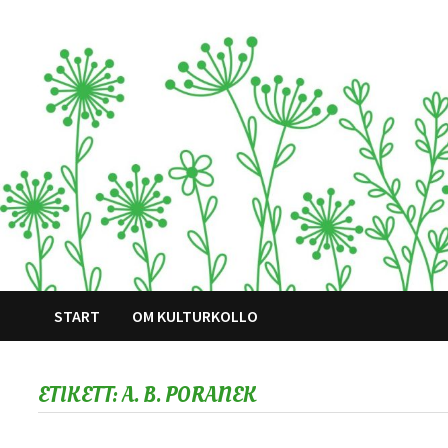
Hoppa
till
innehåll
START
OM KULTURKOLLO
ETIKETT:
A. B. PORANEK