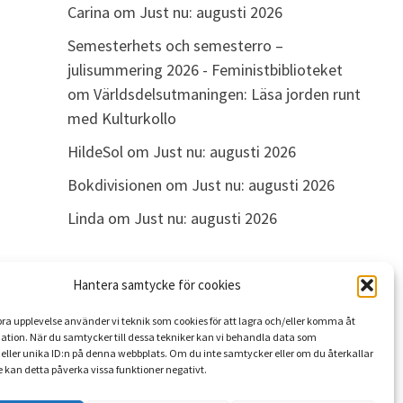
Carina
om
Just nu: augusti 2026
Semesterhets och semesterro –
julisummering 2026 - Feministbiblioteket
om
Världsdelsutmaningen: Läsa jorden runt
med Kulturkollo
HildeSol
om
Just nu: augusti 2026
Bokdivisionen
om
Just nu: augusti 2026
Linda
om
Just nu: augusti 2026
Hantera samtycke för cookies
ARKIV
 bra upplevelse använder vi teknik som cookies för att lagra och/eller komma åt
Arkiv
ation. När du samtycker till dessa tekniker kan vi behandla data som
eller unika ID:n på denna webbplats. Om du inte samtycker eller om du återkallar
 kan detta påverka vissa funktioner negativt.