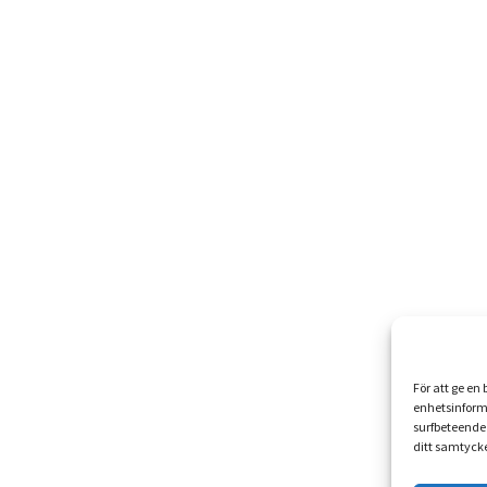
För att ge en
enhetsinform
surfbeteende 
ditt samtycke