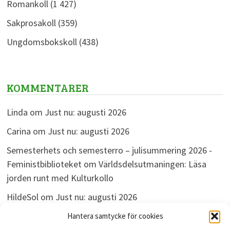
Romankoll
(1 427)
Sakprosakoll
(359)
Ungdomsbokskoll
(438)
KOMMENTARER
Linda
om
Just nu: augusti 2026
Carina
om
Just nu: augusti 2026
Semesterhets och semesterro – julisummering 2026 -
Feministbiblioteket
om
Världsdelsutmaningen: Läsa
jorden runt med Kulturkollo
HildeSol
om
Just nu: augusti 2026
Bokdivisionen
om
Just nu: augusti 2026
Hantera samtycke för cookies