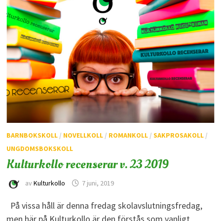
BARNBOKSKOLL
/
NOVELLKOLL
/
ROMANKOLL
/
SAKPROSAKOLL
/
UNGDOMSBOKSKOLL
Kulturkollo recenserar v. 23 2019
av
Kulturkollo
7 juni, 2019
På vissa håll är denna fredag skolavslutningsfredag,
men här på Kulturkollo är den förstås som vanligt