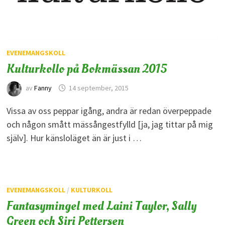
EVENEMANGSKOLL
Kulturkollo på Bokmässan 2015
av
Fanny
14 september, 2015
Vissa av oss peppar igång, andra är redan överpeppade
och någon smått mässångestfylld [ja, jag tittar på mig
själv]. Hur känsloläget än är just i …
EVENEMANGSKOLL
/
KULTURKOLL
Fantasymingel med Laini Taylor, Sally
Green och Siri Pettersen