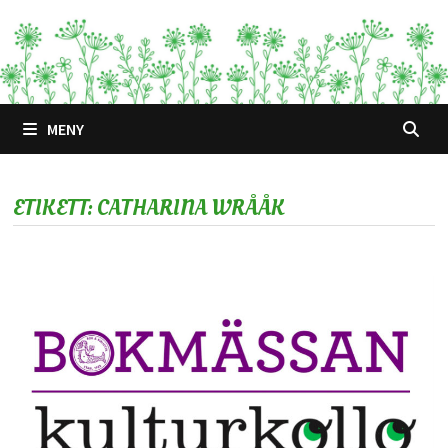
Hoppa
till
innehåll
MENY
ETIKETT:
CATHARINA WRÅÅK