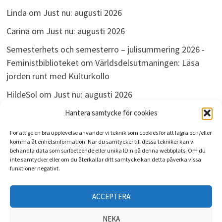
Linda
om
Just nu: augusti 2026
Carina
om
Just nu: augusti 2026
Semesterhets och semesterro – julisummering 2026 -
Feministbiblioteket
om
Världsdelsutmaningen: Läsa
jorden runt med Kulturkollo
HildeSol
om
Just nu: augusti 2026
Bokdivisionen
om
Just nu: augusti 2026
Hantera samtycke för cookies
För att ge en bra upplevelse använder vi teknik som cookies för att lagra och/eller
komma åt enhetsinformation. När du samtycker till dessa tekniker kan vi
behandla data som surfbeteende eller unika ID:n på denna webbplats. Om du
ARKIV
inte samtycker eller om du återkallar ditt samtycke kan detta påverka vissa
funktioner negativt.
Arkiv
ACCEPTERA
NEKA