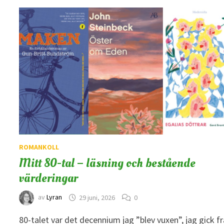
ROMANKOLL
Mitt 80-tal – läsning och bestående
värderingar
av
Lyran
29 juni, 2026
0
80-talet var det decennium jag ”blev vuxen”, jag gick f