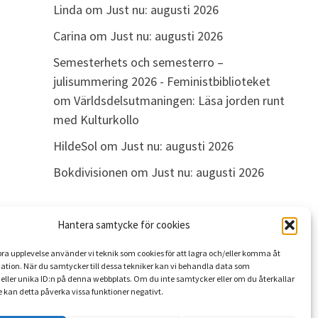
Linda
om
Just nu: augusti 2026
Carina
om
Just nu: augusti 2026
Semesterhets och semesterro –
julisummering 2026 - Feministbiblioteket
om
Världsdelsutmaningen: Läsa jorden runt
med Kulturkollo
HildeSol
om
Just nu: augusti 2026
Bokdivisionen
om
Just nu: augusti 2026
Hantera samtycke för cookies
ARKIV
 bra upplevelse använder vi teknik som cookies för att lagra och/eller komma åt
Arkiv
ation. När du samtycker till dessa tekniker kan vi behandla data som
eller unika ID:n på denna webbplats. Om du inte samtycker eller om du återkallar
 kan detta påverka vissa funktioner negativt.