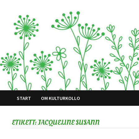
Hoppa
till
innehåll
START
OM KULTURKOLLO
ETIKETT:
JACQUELINE SUSANN