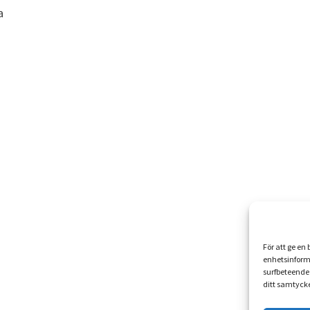
a
För att ge en
enhetsinform
surfbeteende 
ditt samtycke