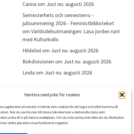
Carina
om
Just nu: augusti 2026
Semesterhets och semesterro –
julisummering 2026 - Feministbiblioteket
om
Världsdelsutmaningen: Läsa jorden runt
med Kulturkollo
HildeSol
om
Just nu: augusti 2026
Bokdivisionen
om
Just nu: augusti 2026
Linda
om
Just nu: augusti 2026
Hantera samtycke för cookies
ARKIV
 bra upplevelse använder vi teknik som cookies för att lagra och/eller komma åt
Arkiv
ation. När du samtycker till dessa tekniker kan vi behandla data som
eller unika ID:n på denna webbplats. Om du inte samtycker eller om du återkallar
 kan detta påverka vissa funktioner negativt.