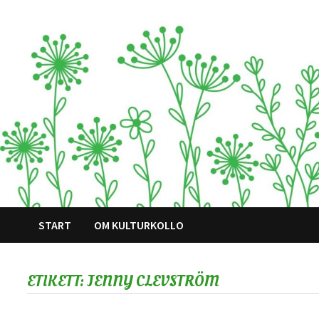
Hoppa
till
innehåll
START
OM KULTURKOLLO
ETIKETT:
JENNY CLEVSTRÖM