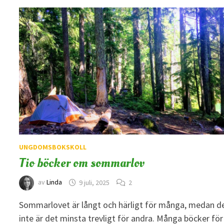
UNGDOMSBOKSKOLL
Tio böcker om sommarlov
av
Linda
9 juli, 2025
2
Sommarlovet är långt och härligt för många, medan d
inte är det minsta trevligt för andra. Många böcker för