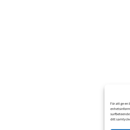
För att ge en
enhetsinform
surfbeteende 
ditt samtycke